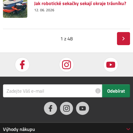
Jak robotické sekačky sekají okraje trávníku?
12. 06. 2026
1 z 48
i
Odebírat
Výhody nákupu