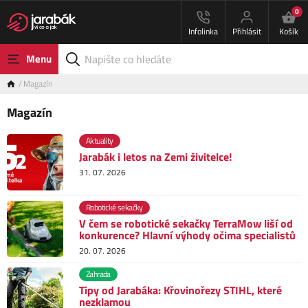
0
Infolinka
Přihlásit
Košík
Menu
Magazín
Magazín
Aktuality
Jarabák i letos na Zemi živitelce!
31. 07. 2026
Robotické sekačky
V čem se robotické sekačky TerraMow liší od
konkurence? Hlavní výhody očima specialistů
20. 07. 2026
Zahrada
Tipy od Jarabáka: Křovinořezy STIHL, které
nezklamou