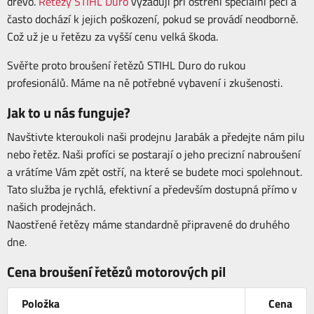
dřevo.
Řetězy STIHL Duro
vyžadují při ostření speciální péči a
často dochází k jejich poškození, pokud se provádí neodborně.
Což už je u řetězu za vyšší cenu velká škoda.
Svěřte proto broušení řetězů STIHL Duro do rukou
profesionálů. Máme na ně potřebné vybavení i zkušenosti.
Jak to u nás funguje?
Navštivte kteroukoli naši prodejnu Jarabák a předejte nám pilu
nebo řetěz. Naši profíci se postarají o jeho precizní nabroušení
a vrátíme Vám zpět ostří, na které se budete moci spolehnout.
Tato služba je rychlá, efektivní a především dostupná přímo v
našich prodejnách.
Naostřené řetězy máme standardně připravené do druhého
dne.
Cena broušení řetězů motorových pil
Položka
Cena