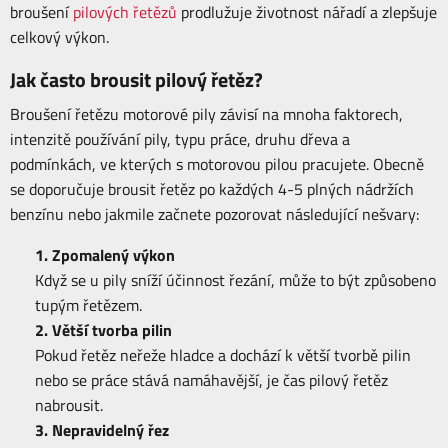
broušení
pilových řetězů
prodlužuje životnost nářadí a zlepšuje
celkový výkon.
Jak často brousit pilový řetěz?
Broušení řetězu motorové pily závisí na mnoha faktorech,
intenzitě používání pily, typu práce, druhu dřeva a
podmínkách, ve kterých s motorovou pilou pracujete. Obecně
se doporučuje brousit řetěz po každých 4-5 plných nádržích
benzínu nebo jakmile začnete pozorovat následující nešvary:
1. Zpomalený výkon
Když se u pily sníží účinnost řezání, může to být způsobeno
tupým řetězem.
2. Větší tvorba pilin
Pokud řetěz neřeže hladce a dochází k větší tvorbě pilin
nebo se práce stává namáhavější, je čas pilový řetěz
nabrousit.
3. Nepravidelný řez