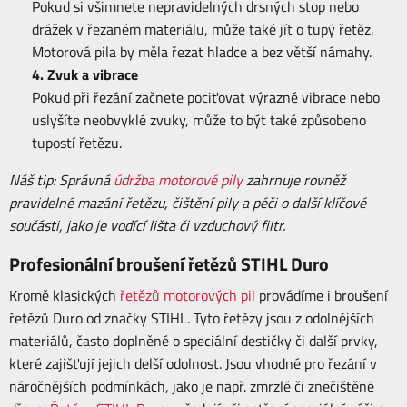
Pokud si všimnete nepravidelných drsných stop nebo
drážek v řezaném materiálu, může také jít o tupý řetěz.
Motorová pila by měla řezat hladce a bez větší námahy.
4. Zvuk a vibrace
Pokud při řezání začnete pociťovat výrazné vibrace nebo
uslyšíte neobvyklé zvuky, může to být také způsobeno
tupostí řetězu.
Náš tip: Správná
údržba motorové pily
zahrnuje rovněž
pravidelné mazání řetězu, čištění pily a péči o další
klíčové
součásti, jako je vodící lišta či vzduchový filtr.
Profesionální broušení řetězů STIHL Duro
Kromě klasických
řetězů motorových pil
provádíme i broušení
řetězů Duro od značky STIHL. Tyto řetězy jsou z odolnějších
materiálů, často doplněné o speciální destičky či další prvky,
které zajišťují jejich delší odolnost. Jsou vhodné pro řezání v
náročnějších podmínkách, jako je např. zmrzlé či znečištěné