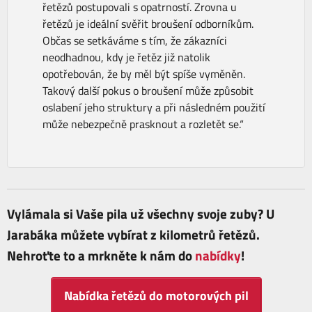
řetězů postupovali s opatrností. Zrovna u
řetězů je ideální svěřit broušení odborníkům.
Občas se setkáváme s tím, že zákazníci
neodhadnou, kdy je řetěz již natolik
opotřebován, že by měl být spíše vyměněn.
Takový další pokus o broušení může způsobit
oslabení jeho struktury a při následném použití
může nebezpečně prasknout a rozletět se.“
Vylámala si Vaše pila už všechny svoje zuby? U
Jarabáka můžete vybírat z kilometrů řetězů.
Nehroťte to a mrkněte k nám do
nabídky
!
Nabídka řetězů do motorových pil