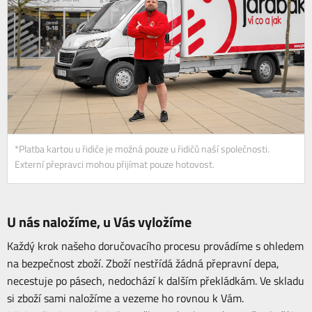
*Platba kartou u řidiče je možná pouze u řidičů naší společnosti.
Externí přepravci mohou přijímat pouze hotovost.
U nás naložíme, u Vás vyložíme
Každý krok našeho doručovacího procesu provádíme s ohledem
na bezpečnost zboží. Zboží nestřídá žádná přepravní depa,
necestuje po pásech, nedochází k dalším překládkám. Ve skladu
si zboží sami naložíme a vezeme ho rovnou k Vám.