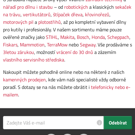
nářadí pro dílnu i stavbu
– od
robotických
a klasických
sekaček
na trávu
,
vertikutátorů
,
štípaček dřeva
,
křovinořezů
,
motorových pil
a
plotostřihů
, až po kompletní vybavení dílny
pro kutily i profesionály. V našem sortimentu máme pouze
ověřené značky jako
STIHL
,
Makita
,
Bosch
,
Honda
,
Scheppach
,
Fiskars
,
Mammotion
,
TerraMow
nebo
Segway
. Vše prodáváme s
3letou zárukou
, možností
vrácení do 30 dnů
a zázemím
vlastního servisního střediska
.
Nakoupit můžete pohodlně online nebo na některé z našich
kamenných prodejen
, kde vám naši specialisté vždy odborně
poradí. S dotazy se na nás můžete obrátit i
telefonicky nebo e-
mailem
.
i
Odebírat