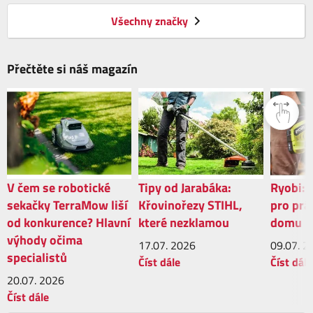
Všechny značky
Přečtěte si náš magazín
V čem se robotické
Tipy od Jarabáka:
Ryobi: 
sekačky TerraMow liší
Křovinořezy STIHL,
pro prá
od konkurence? Hlavní
které nezklamou
domu
výhody očima
17.07.
2026
09.07.
2
specialistů
Číst dále
Číst dále
20.07.
2026
Číst dále