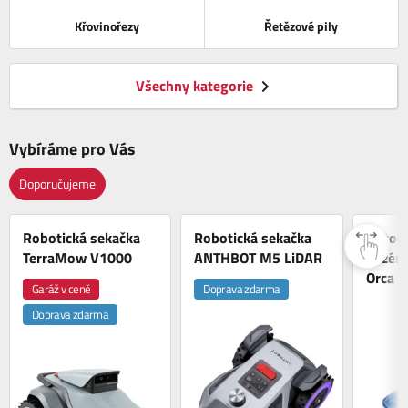
Křovinořezy
Řetězové pily
Všechny kategorie
Vybíráme pro Vás
Doporučujeme
Robotická sekačka
Robotická sekačka
Autom
TerraMow V1000
ANTHBOT M5 LiDAR
bazén
Orca 
Garáž v ceně
Doprava zdarma
Doprava zdarma