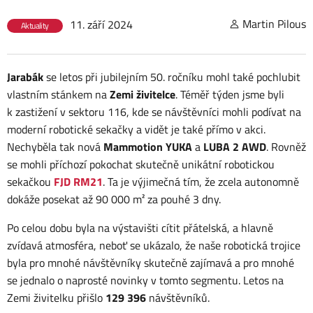
Martin Pilous
11. září 2024
Aktuality
Jarabák
se letos při jubilejním 50. ročníku mohl také pochlubit
vlastním stánkem na
Zemi živitelce
. Téměř týden jsme byli
k zastižení v sektoru 116, kde se návštěvníci mohli podívat na
moderní robotické sekačky a vidět je také přímo v akci.
Nechyběla tak nová
Mammotion YUKA
a
LUBA 2 AWD
. Rovněž
se mohli příchozí pokochat skutečně unikátní robotickou
sekačkou
FJD RM21
. Ta je výjimečná tím, že zcela autonomně
dokáže posekat až 90 000 m² za pouhé 3 dny.
Po celou dobu byla na výstavišti cítit přátelská, a hlavně
zvídavá atmosféra, neboť se ukázalo, že naše robotická trojice
byla pro mnohé návštěvníky skutečně zajímavá a pro mnohé
se jednalo o naprosté novinky v tomto segmentu. Letos na
Zemi živitelku přišlo
129 396
návštěvníků.