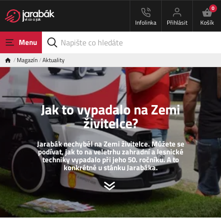
0
Infolinka
Přihlásit
Košík
Menu
Magazín
Aktuality
Jak to vypadalo na Zemi
živitelce?
Jarabák nechyběl na Zemi živitelce. Můžete se
podívat, jak to na veletrhu zahradní a lesnické
techniky vypadalo při jeho 50. ročníku. A to
konkrétně u stánku Jarabáka.