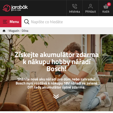
0
Infolinka
Přihlásit
Košík
Menu
Magazín
Dílna
Získejte akumulátor zdarma
k nákupu hobby nářadí
Bosch!
Sháníte nové aku nářadí pro dům nebo zahradu?
Bosch nyní rozdává k nákupu 18V nářadí ze zelené
DIY řady akumulátor úplně zdarma.