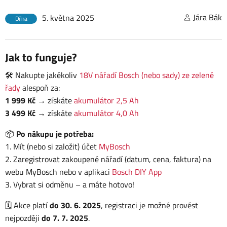
Jára Bák
5. května 2025
Dílna
Jak to funguje?
🛠️ Nakupte jakékoliv
18V nářadí Bosch (nebo sady) ze zelené
řady
alespoň za:
1 999 Kč
→ získáte
akumulátor 2,5 Ah
3 499 Kč
→ získáte
akumulátor 4,0 Ah
📦
Po nákupu je potřeba:
1. Mít (nebo si založit) účet
MyBosch
2. Zaregistrovat zakoupené nářadí (datum, cena, faktura) na
webu MyBosch nebo v aplikaci
Bosch DIY App
3. Vybrat si odměnu – a máte hotovo!
🗓️ Akce platí
do 30. 6. 2025
, registraci je možné provést
nejpozději
do 7. 7. 2025
.