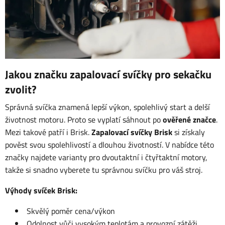
Jakou značku zapalovací svíčky pro sekačku
zvolit?
Správná svíčka znamená lepší výkon, spolehlivý start a delší
životnost motoru. Proto se vyplatí sáhnout po
ověřené
značce
.
Mezi takové patří i Brisk.
Zapalovací svíčky Brisk
si získaly
pověst svou spolehlivostí a dlouhou životností. V nabídce této
značky najdete varianty pro dvoutaktní i čtyřtaktní motory,
takže si snadno vyberete tu správnou svíčku pro váš stroj.
Výhody svíček Brisk:
Skvělý poměr cena/výkon
Odolnost vůči vysokým teplotám a provozní zátěži