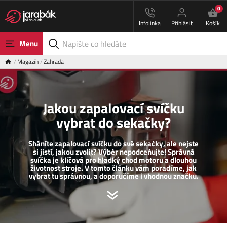
0
Infolinka
Přihlásit
Košík
Menu
Magazín
Zahrada
Jakou zapalovací svíčku
vybrat do sekačky?
Sháníte zapalovací svíčku do své sekačky, ale nejste
si jistí, jakou zvolit? Výběr nepodceňujte! Správná
svíčka je klíčová pro hladký chod motoru a dlouhou
životnost stroje. V tomto článku vám poradíme, jak
vybrat tu správnou, a doporučíme i vhodnou značku.