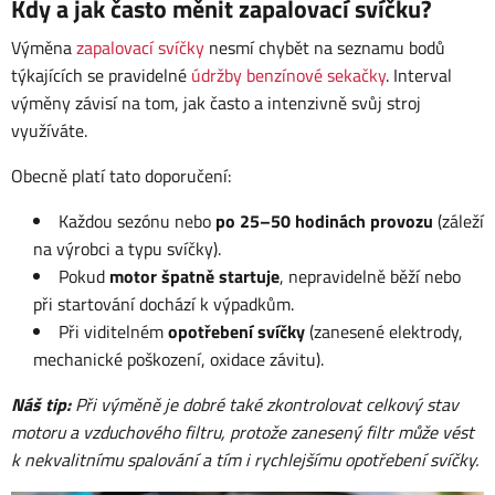
Kdy a jak často měnit zapalovací svíčku?
Výměna
zapalovací svíčky
nesmí chybět na seznamu bodů
týkajících se pravidelné
údržby benzínové sekačky
. Interval
výměny závisí na tom, jak často a intenzivně svůj stroj
využíváte.
Obecně platí tato doporučení:
Každou sezónu nebo
po 25–50 hodinách provozu
(záleží
na výrobci a typu svíčky).
Pokud
motor špatně startuje
, nepravidelně běží nebo
při startování dochází k výpadkům.
Při viditelném
opotřebení svíčky
(zanesené elektrody,
mechanické poškození, oxidace závitu).
Náš tip:
Při výměně je dobré také zkontrolovat celkový stav
motoru a vzduchového filtru, protože zanesený filtr může vést
k nekvalitnímu spalování a tím i rychlejšímu opotřebení svíčky.