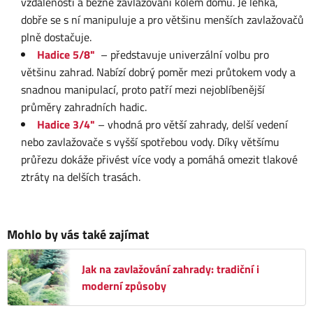
vzdálenosti a běžné zavlažování kolem domu. Je lehká,
dobře se s ní manipuluje a pro většinu menších zavlažovačů
plně dostačuje.
Hadice 5/8"
– představuje univerzální volbu pro
většinu zahrad. Nabízí dobrý poměr mezi průtokem vody a
snadnou manipulací, proto patří mezi nejoblíbenější
průměry zahradních hadic.
Hadice 3/4"
– vhodná pro větší zahrady, delší vedení
nebo zavlažovače s vyšší spotřebou vody. Díky většímu
průřezu dokáže přivést více vody a pomáhá omezit tlakové
ztráty na delších trasách.
Mohlo by vás také zajímat
Jak na zavlažování zahrady: tradiční i
moderní způsoby