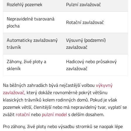
Rozlehlý pozemek
Pulzní zavlažovač
Nepravidelně tvarovaná
Rotační zavlažovač
plocha
Automaticky zavlažovaný
Výsuvný (podzemní)
trávník
zavlažovač
Záhony, živé ploty a
Hadicový nebo průsakový
skleník
zavlažovač
Na běžných zahradách bývá nejčastější volbou
výkyvný
zavlažovač
, který dokáže rovnoměrně pokrýt většinu
klasických trávníků kolem rodinných domů. Pokud je však
pozemek větší, členitější nebo má nepravidelný tvar, vyplatí se
zvážit
rotační
nebo
pulzní model
s delším dosahem.
Pro záhony, živé ploty nebo výsadbu stromků se naopak lépe