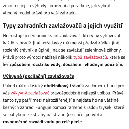
zmíníme jejich výhody i omezení a poradíme, jak vybrat
vhodný model právě pro vaši zahradu.
Typy zahradních zavlažovačů a jejich využití
Neexistuje jeden univerzální zavlažovač, který by vyhovoval
každé zahradě. Jiné požadavky má menší předzahrádka, jiné
rozlehlý trávník a úplně jinak se zavlažují zeleninové záhony.
Právě proto výrobci nabízejí několik
typů zavlažovačů
, které se
liší
způsobem rozstřiku vody, dosahem i vhodným použitím
.
Výkyvné (oscilační) zavlažovače
Pokud máte klasický
obdélníkový trávník
za domem, bude pro
vás
výkyvný zavlažovač
pravděpodobně nejlepší volbou. Právě
tento typ patří mezi nejrozšířenější a najdete ho na většině
běžných zahrad. Funguje pomocí ramene s řadou trysek, které
se pohybuje ze strany na stranu (oscilační pohyb) a
rovnoměrně rozvádí vodu po celé ploše
.