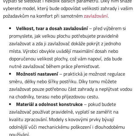
vyplatí se sledovat i několik dalších parametrů. Díky nim snáze
vyberete model, který bude odpovídat velikosti zahrady i vašim
požadavkům na komfort při samotném
zavlažování
.
Velikost, tvar a dosah zavlažování
– před výběrem si
promyslete, jak velkou plochu potřebujete pravidelně
zavlažovat a zda ji zavlažovač dokáže pokrýt z jednoho
místa. Výrobci obvykle uvádějí maximální dosah nebo
doporučenou velikost plochy, což vám napoví, zda bude
nutné zavlažovač během práce přemisťovat.
Možnosti nastavení
– praktická je možnost regulace
směru, délky nebo šířky postřiku. Díky tomu můžete
zavlažovat pouze potřebnou část zahrady a neplýtvat vodou
na chodníky, terasu nebo příjezdovou cestu.
Materiál a odolnost konstrukce
– pokud budete
zavlažovač používat pravidelně, vyplatí se zaměřit na
kvalitu zpracování. Modely s kovovými prvky bývají
odolnější vůči mechanickému poškození i dlouhodobému
používání.