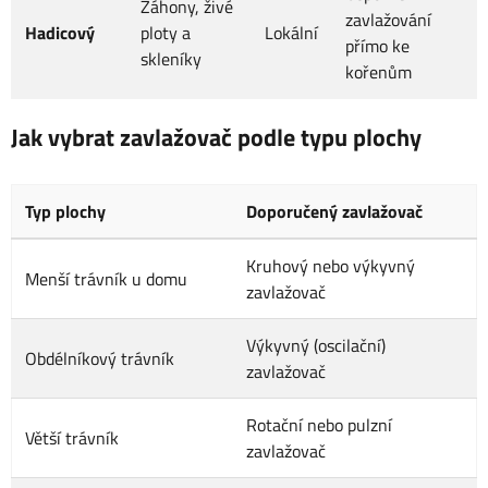
Záhony, živé
zavlažování
Hadicový
ploty a
Lokální
přímo ke
skleníky
kořenům
Jak vybrat zavlažovač podle typu plochy
Typ plochy
Doporučený zavlažovač
Kruhový nebo výkyvný
Menší trávník u domu
zavlažovač
Výkyvný (oscilační)
Obdélníkový trávník
zavlažovač
Rotační nebo pulzní
Větší trávník
zavlažovač