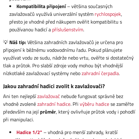
Kompatibilita připojení
– většina současných
zavlažovačů využívá univerzální systém
rychlospojek
,
přesto je vhodné před nákupem ověřit kompatibilitu s
používanou hadicí a
příslušenstvím
.
💡
Náš tip:
Většina zahradních zavlažovačů je určena pro
připojení k běžnému vodovodnímu řadu. Pokud plánujete
využívat vodu ze sudu, nádrže nebo vrtu, ověřte si dostatečný
tlak a průtok. Pro slabší zdroje vody mohou být vhodnější
nízkotlaké zavlažovací systémy nebo
zahradní čerpadla
.
Jakou zahradní hadici zvolit k zavlažovači?
Ani ten nejlepší
zavlažovač
nebude fungovat správně bez
vhodně zvolené
zahradní hadice
. Při
výběru hadice
se zaměřte
především na její
průměr
, který ovlivňuje průtok vody i pohodlí
při manipulaci.
Hadice 1/2"
– vhodná pro menší zahrady, kratší