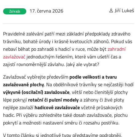
Jiří Lukeš
17. června 2026
Zahrada
Pravidelné zalévání patří mezi základní předpoklady zdravého
trávníku, bohaté úrody i krásně kvetoucích záhonů. Pokud vás
nebaví běhat po zahradě s hadicí v ruce, může být
zahradní
zavlažovač
jednoduchým řešením, které vám ušetří čas a
zajistí rovnoměrnější závlahu. Jaký ale vybrat?
Zavlažovač vybírejte především
podle velikosti a tvaru
zavlažované plochy
. Na obdélníkové trávníky se nejčastěji hodí
výkyvné (oscilační) zavlažovače
, větší nebo členitější plochy
lépe pokryjí
rotační či pulzní modely
a záhony či živé ploty
nejlépe zavlaží
hadicové zavlažovače
včetně průsakových
hadic. Při výběru zohledněte také dosah zavlažovače, plochu
pokrytí a možnosti nastavení směru či rozsahu postřiku.
V tomto článku si jednotlivé typy představíme podrobněji,