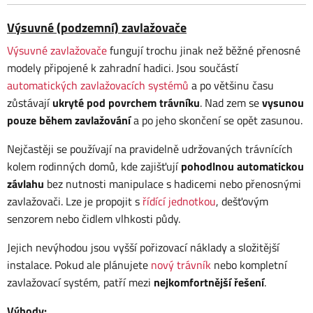
Výsuvné (podzemní) zavlažovače
Výsuvné zavlažovače
fungují trochu jinak než běžné přenosné
modely připojené k zahradní hadici. Jsou součástí
automatických zavlažovacích systémů
a po většinu času
zůstávají
ukryté pod povrchem trávníku
. Nad zem se
vysunou
pouze během zavlažování
a po jeho skončení se opět zasunou.
Nejčastěji se používají na pravidelně udržovaných trávnících
kolem rodinných domů, kde zajišťují
pohodlnou automatickou
závlahu
bez nutnosti manipulace s hadicemi nebo přenosnými
zavlažovači. Lze je propojit s
řídící jednotkou
, dešťovým
senzorem nebo čidlem vlhkosti půdy.
Jejich nevýhodou jsou vyšší pořizovací náklady a složitější
instalace. Pokud ale plánujete
nový trávník
nebo kompletní
zavlažovací systém, patří mezi
nejkomfortnější řešení
.
Výhody: