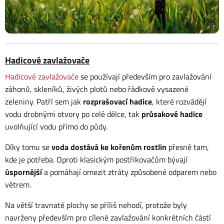
Hadicové zavlažovače
Hadicové zavlažovače
se používají především pro zavlažování
záhonů, skleníků, živých plotů nebo řádkově vysazené
zeleniny. Patří sem jak
rozprašovací hadice
, které rozvádějí
vodu drobnými otvory po celé délce, tak
průsakové hadice
uvolňující vodu přímo do půdy.
Díky tomu se
voda dostává ke kořenům rostlin
přesně tam,
kde je potřeba. Oproti klasickým postřikovačům bývají
úspornější
a pomáhají omezit ztráty způsobené odparem nebo
větrem.
Na větší travnaté plochy se příliš nehodí, protože byly
navrženy především pro cílené zavlažování konkrétních částí