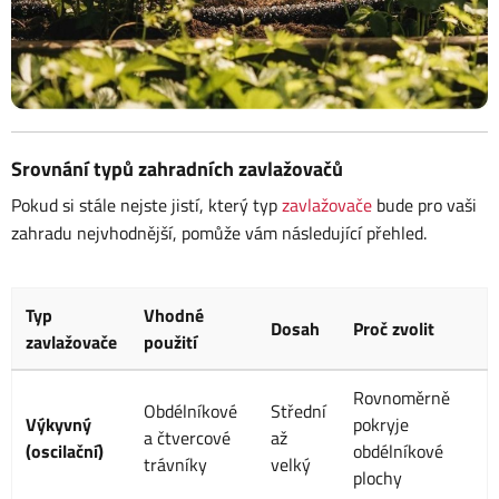
Srovnání typů zahradních zavlažovačů
Pokud si stále nejste jistí, který typ
zavlažovače
bude pro vaši
zahradu nejvhodnější, pomůže vám následující přehled.
Typ
Vhodné
Dosah
Proč zvolit
zavlažovače
použití
Rovnoměrně
Obdélníkové
Střední
Výkyvný
pokryje
a čtvercové
až
(oscilační)
obdélníkové
trávníky
velký
plochy