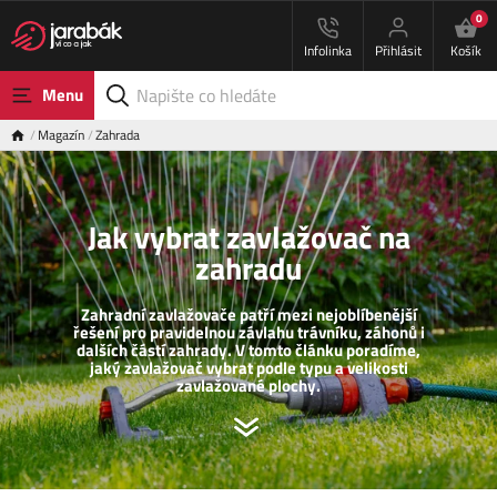
0
Infolinka
Přihlásit
Košík
Menu
Magazín
Zahrada
Jak vybrat zavlažovač na
zahradu
Zahradní zavlažovače patří mezi nejoblíbenější
řešení pro pravidelnou závlahu trávníku, záhonů i
dalších částí zahrady. V tomto článku poradíme,
jaký zavlažovač vybrat podle typu a velikosti
zavlažované plochy.