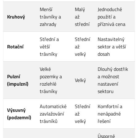
Menší
Malý
Jednoduché
Kruhový
trávníky a
až
použití a
zahrady
střední
příznivá cena
Střední a
Střední
Nastavitelný
Rotační
větší
až
sektor a větší
trávníky
velký
dosah
Velké
Dlouhý dostřik
Pulzní
pozemky a
a možnost
Velký
(impulzní)
rozlehlé
nastavení
trávníky
sektoru
Automatické
Střední
Komfortní a
Výsuvný
zavlažování
až
nenápadné
(podzemní)
trávníků
velký
řešení
Úsporné