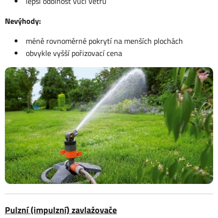
lepší odolnost vůči větru
Nevýhody:
méně rovnoměrné pokrytí na menších plochách
obvykle vyšší pořizovací cena
Pulzní (impulzní) zavlažovače