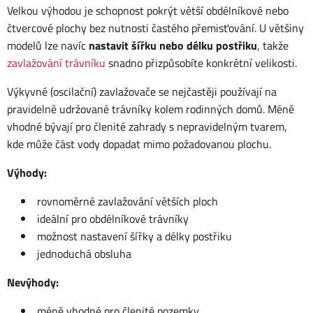
Velkou výhodou je schopnost pokrýt větší obdélníkové nebo
čtvercové plochy bez nutnosti častého přemisťování. U většiny
modelů lze navíc
nastavit šířku nebo délku postřiku
, takže
zavlažování trávníku
snadno přizpůsobíte konkrétní velikosti.
Výkyvné (oscilační) zavlažovače se nejčastěji používají na
pravidelně udržované trávníky kolem rodinných domů. Méně
vhodné bývají pro členité zahrady s nepravidelným tvarem,
kde může část vody dopadat mimo požadovanou plochu.
Výhody:
rovnoměrné zavlažování větších ploch
ideální pro obdélníkové trávníky
možnost nastavení šířky a délky postřiku
jednoduchá obsluha
Nevýhody:
méně vhodné pro členité pozemky