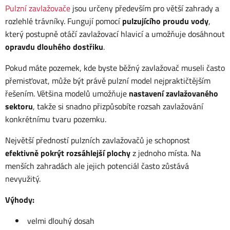
Pulzní zavlažovače
jsou určeny především pro větší zahrady a
rozlehlé trávníky. Fungují pomocí
pulzujícího proudu vody
,
který postupně otáčí zavlažovací hlavicí a umožňuje dosáhnout
opravdu dlouhého dostřiku
.
Pokud máte pozemek, kde byste běžný zavlažovač museli často
přemisťovat, může být právě pulzní model nejpraktičtějším
řešením. Většina modelů umožňuje
nastavení zavlažovaného
sektoru
, takže si snadno přizpůsobíte rozsah zavlažování
konkrétnímu tvaru pozemku.
Největší předností pulzních zavlažovačů je schopnost
efektivně pokrýt rozsáhlejší plochy
z jednoho místa. Na
menších zahradách ale jejich potenciál často zůstává
nevyužitý.
Výhody:
velmi dlouhý dosah