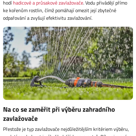
hodí
hadicové a průsakové zavlažovače
. Vodu přivádějí přímo
ke kořenům rostlin, čímž pomáhají omezit její zbytečné
odpařování a zvyšují efektivitu zavlažování.
Na co se zaměřit při výběru zahradního
zavlažovače
Přestože je typ zavlažovače nejdůležitějším kritériem výběru,