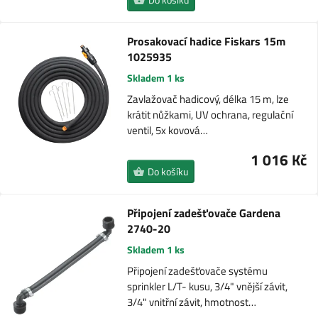
Prosakovací hadice Fiskars 15m
1025935
Skladem 1 ks
Zavlažovač hadicový, délka 15 m, lze
krátit nůžkami, UV ochrana, regulační
ventil, 5x kovová…
1 016 Kč
Do košíku
Připojení zadešťovače Gardena
2740-20
Skladem 1 ks
Připojení zadešťovače systému
sprinkler L/T- kusu, 3/4" vnější závit,
3/4" vnitřní závit, hmotnost…