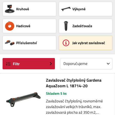
Kruhové
Výkyvné
Hadicové
Zadešťovače
Příslušenství
Jak vybrat zavlažovač
Doporučujeme
Filtr
Zavlažovač čtyřplošný Gardena
AquaZoom L 18714-20
Skladem 5 ks
Zavlažovač čtyřplošný, rovnoměrné
zavlažování velkých trávníků, max.
zavlažovaná plocha až 350 m2,…