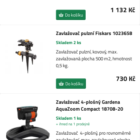
1 132 Kč
Do košíku
Zavlažovač pulzní Fiskars 1023658
Skladem 2 ks
Zavlažovač pulzní, kovový, max.
zavlažovaná plocha 500 m2, hmotnost
0,5 kg.
730 Kč
Do košíku
Zavlažovač 4-plošný Gardena
AquaZoom Compact 18708-20
Skladem 1 ks
+ ihned na 1 prodejně
Zavlažovač 4-plošný, pro rovnoměrné
zavlažování, max. zavlažovaná plocha