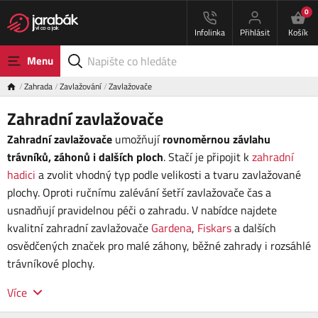
0
Infolinka
Přihlásit
Košík
Menu
Zahrada
Zavlažování
Zavlažovače
Zahradní zavlažovače
Zahradní zavlažovače
umožňují
rovnoměrnou závlahu
trávníků, záhonů i dalších ploch
. Stačí je připojit k
zahradní
hadici
a zvolit vhodný typ podle velikosti a tvaru zavlažované
plochy. Oproti ručnímu zalévání šetří zavlažovače čas a
usnadňují pravidelnou péči o zahradu. V nabídce najdete
kvalitní zahradní zavlažovače
Gardena
,
Fiskars
a dalších
osvědčených značek pro malé záhony, běžné zahrady i rozsáhlé
trávníkové plochy.
Více