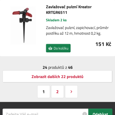
Zavlažovač pulzní Kreator
KRTGR6511
Skladem 2 ks
Zavlažovač pulzní, zapichovací, průměr
postřiku až 12 m, hmotnost 0,2 kg.
151 Kč
Do košíku
24
produktů z
46
Zobrazit dalších 22 produktů
1
2
i
Odebírat