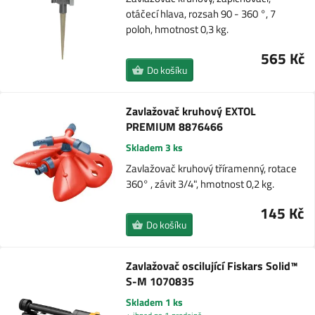
otáčecí hlava, rozsah 90 - 360 °, 7
poloh, hmotnost 0,3 kg.
565 Kč
Do košíku
Zavlažovač kruhový EXTOL
PREMIUM 8876466
Skladem 3 ks
Zavlažovač kruhový tříramenný, rotace
360° , závit 3/4", hmotnost 0,2 kg.
145 Kč
Do košíku
Zavlažovač oscilující Fiskars Solid™
S-M 1070835
Skladem 1 ks