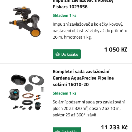
Impulzní zavlažovač s kolečky
Fiskars 1023656
Skladem 1 ks
Impulzní zavlažovač s kolečky, kovový,
nastavení oblasti závlahy až do průměru
26 m, hmotnost 1 kg.
1 050 Kč
Do košíku
Kompletní sada zavlažování
Gardena AquaPrecise Pipeline
solární 16010-20
Skladem 1 ks
Solární podzemní sada pro zavlažování
ploch 20 až 320 m², dosah 2 až 10 m,
sektor 25 až 360°, závit…
11 233 Kč
Do košíku