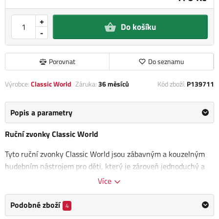
+
Do košíku
-
Porovnat
Do seznamu
Výrobce:
Classic World
Záruka:
36 měsíců
Kód zboží:
P139711
Popis a parametry
Ruční zvonky Classic World
Tyto ruční zvonky Classic World jsou zábavným a kouzelným
hudebním nástrojem pro děti, který je zároveň jednoduchý a
příjemný na hraní. Tyto poutavé zvonky
lákají děti k
Více
interaktivnímu zkoumání zvuků a melodií.
S každým poklepem
vzniká jasný a čistý tón, což podněcuje jejich hudební fantazii a
Podobné zboží
4
sluchové vnímání. Ruční zvonky jsou navrženy tak, aby byly