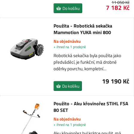
11 050 Kč
7 182 Kč
Do košíku
Použita - Robotická sekačka
Mammotion YUKA mini 800
Na objednávku
+ ihned na 1 prodejně
Robotická sekačka byla použita jako
předváděcí, je funkční, má drobné
oděrky povrchu, kompletní…
19 190 Kč
Do košíku
Použito - Aku křovinořez STIHL FSA
80 SET
Na objednávku
+ ihned na 1 prodejně
Aku křovinořez byl krátce použit, má