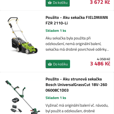
3 672 Kč
Do košíku
Použito - Aku sekačka FIELDMANN
FZR 2110-Li
Skladem 1 ks
Aku sekačka byla použita při
odzkoušení, nemá originální balení,
sekačka má drobné povrchové oděrky…
4 358 Kč
3 486 Kč
Do košíku
Použito - Aku strunová sekačka
Bosch UniversalGrassCut 18V-260
06008C1D03
Skladem 1 ks
Vyžinač má originální balení vč. návodu,
byl použit a odzkoušen, drobné