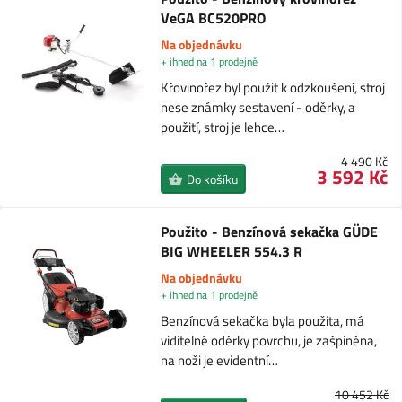
VeGA BC520PRO
Na objednávku
+ ihned na 1 prodejně
Křovinořez byl použit k odzkoušení, stroj
nese známky sestavení - oděrky, a
použití, stroj je lehce…
4 490 Kč
3 592 Kč
Do košíku
Použito - Benzínová sekačka GÜDE
BIG WHEELER 554.3 R
Na objednávku
+ ihned na 1 prodejně
Benzínová sekačka byla použita, má
viditelné oděrky povrchu, je zašpiněna,
na noži je evidentní…
10 452 Kč