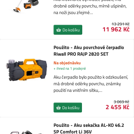
drobné oděrky povrchu, mírně ušpiněn,
na noži jsou zřejmé…
13 291 Kč
11 962 Kč
Do košíku
Použito - Aku povrchové čerpadlo
Riwall PRO RAJP 2820 SET
Na objednávku
+ ihned na 1 prodejně
Aku čerpadlo bylo použito k odzkoušení,
má drobné oděrky povrchu, známky
použití na vnitřním sítku,…
3 069 Kč
2 455 Kč
Do košíku
Použito - Aku sekačka AL-KO 46.2
SP Comfort Li 36V