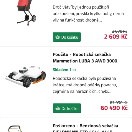
Drtič větví byl jednou použit při
odzkoušení, prasklá krytka nohy, nemá
vliv na funkčnost, drobné…
3 070 Kč
2 609 Kč
Do košíku
Použito - Robotická sekačka
Mammotion LUBA 3 AWD 3000
Skladem 1 ks
Robotická sekačka byla používána
krátce, má drobné oděrky povrchu,
zejména na náraznících, chybí…
67 990 Kč
60 490 Kč
Do košíku
Poškozeno - Benzínová sekačka