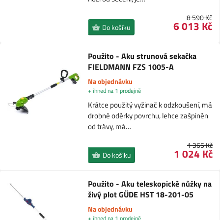
8 590 Kč
6 013 Kč
Do košíku
Použito - Aku strunová sekačka
FIELDMANN FZS 1005-A
Na objednávku
+ ihned na 1 prodejně
Krátce použitý vyžinač k odzkoušení, má
drobné oděrky povrchu, lehce zašpiněn
od trávy, má…
1 365 Kč
1 024 Kč
Do košíku
Použito - Aku teleskopické nůžky na
živý plot GÜDE HST 18-201-05
Na objednávku
+ ihned na 1 prodejně