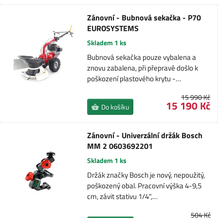
Zánovní - Bubnová sekačka - P70
EUROSYSTEMS
Skladem 1 ks
Bubnová sekačka pouze vybalena a
znovu zabalena, při přepravě došlo k
poškození plastového krytu -…
15 990 Kč
15 190 Kč
Do košíku
Zánovní - Univerzální držák Bosch
MM 2 0603692201
Skladem 1 ks
Držák značky Bosch je nový, nepoužitý,
poškozený obal. Pracovní výška 4-9,5
cm, závit stativu 1/4",…
504 Kč