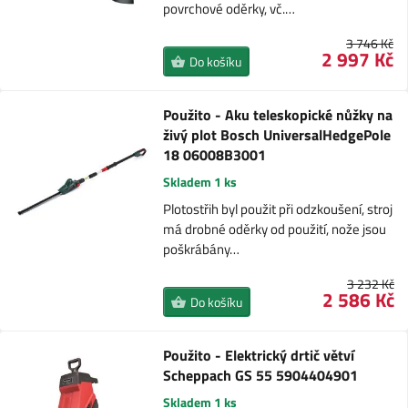
povrchové oděrky, vč.…
3 746 Kč
2 997 Kč
Do košíku
Použito - Aku teleskopické nůžky na
živý plot Bosch UniversalHedgePole
18 06008B3001
Skladem 1 ks
Plotostřih byl použit při odzkoušení, stroj
má drobné oděrky od použití, nože jsou
poškrábány…
3 232 Kč
2 586 Kč
Do košíku
Použito - Elektrický drtič větví
Scheppach GS 55 5904404901
Skladem 1 ks