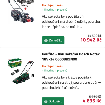
Na objednávku
+ ihned na 1 prodejně
Aku sekačka byla použita při
odzkoušení, má drobné oděrky povrchu,
lehce ušpiněna, na noži je…
14 590 Kč
10 942 Kč
Do košíku
Použito - Aku sekačka Bosch Rotak
18V-34 06008B9N00
Na objednávku
+ ihned na 1 prodejně
Aku sekačka byla krátce použita k
odzkoušení, na stroji jsou drobné oděrky
povrchu, lehké ušpinění…
5 869 Kč
4 695 Kč
Do košíku