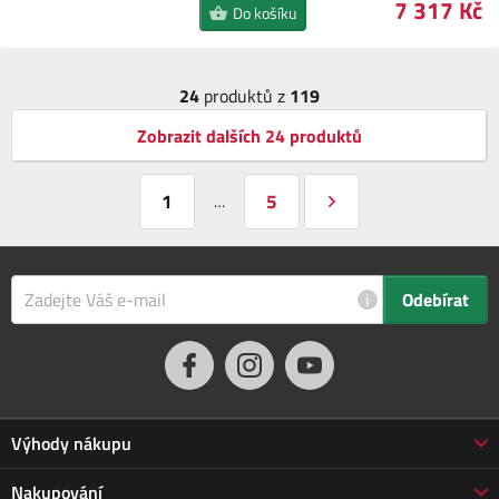
7 317 Kč
Do košíku
24
produktů z
119
Zobrazit dalších 24 produktů
1
5
…
i
Odebírat
Výhody nákupu
Proč nakupovat u nás
Nakupování