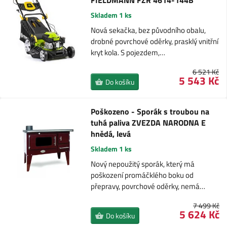
FIELDMANN FZR 4614-144B
Skladem 1 ks
Nová sekačka, bez původního obalu,
drobné povrchové oděrky, prasklý vnitřní
kryt kola. S pojezdem,…
6 521 Kč
5 543 Kč
Do košíku
Poškozeno - Sporák s troubou na
tuhá paliva ZVEZDA NARODNA E
hnědá, levá
Skladem 1 ks
Nový nepoužitý sporák, který má
poškození promáčklého boku od
přepravy, povrchové oděrky, nemá…
7 499 Kč
5 624 Kč
Do košíku