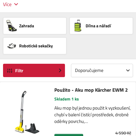
Více
Zahrada
Dílna a nářadí
Robotické sekačky
Doporučujeme
Filtr
Použito - Aku mop Kärcher EWM 2
Skladem 1 ks
Aku mop byl jednou použit k vyzkoušení,
chybí v balení čistící prostředek, drobné
oděrky povrchu,…
4 590 Kč