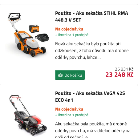
Použito - Aku sekačka STIHL RMA
448.3 V SET
Na objednávku
+ ihned na 1 prodejně
Nová aku sekačka byla použita při
odzkoušení, z toho důvodu má drobné
oděrky povrchu, lehce…
25 831 Kč
23 248 Kč
Do košíku
Použito - Aku sekačka VeGA 42S
ECO 4n1
Na objednávku
+ ihned na 1 prodejně
Aku sekačka byla použita, má drobné
oděrky povrchu, má viditelné oděrky na
noži od sečení, je…