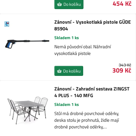
454 Kč
Do košíku
Zánovní - Vysokotlaká pistole GÜDE
85904
Skladem 1 ks
Nemá původní obal. Náhradní
vysokotlaká pistole
343 Kč
309 Kč
Do košíku
Zánovní - Zahradní sestava ZINGST
4 PLUS - 140 MFG
Skladem 1 ks
Stůl má drobné povrchové oděrky,
deska stolu je prohnutá, židle mají
drobné povrchové oděrky,…