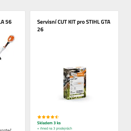
LA 56
Servisní CUT KIT pro STIHL GTA
26
Skladem 3 ks
+ ihned na 3 prodejnách
 rozteč