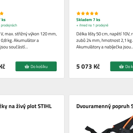
 ks
Skladem 7 ks
 prodejnách
+ ihned na 1 prodejně
 V, max. střižný výkon 120 mm,
Délka lišty 50 cm, napětí 10V, 
0,8 kg. Akumulátor a
zubů 24 mm, hmotnost 2,1 kg.
 jsou součástí…
Akumulátory a nabíječka jsou
Kč
5 073 Kč
Do košíku
Do k
ky na živý plot STIHL
Dvouramenný popruh 