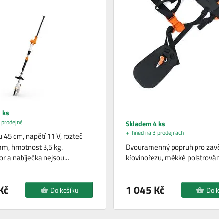
 ks
 prodejně
Skladem 4 ks
+ ihned na 3 prodejnách
u 45 cm, napětí 11 V, rozteč
m, hmotnost 3,5 kg.
Dvouramenný popruh pro zav
r a nabíječka nejsou…
křovinořezu, měkké polstrován
Kč
1 045 Kč
Do košíku
Do k