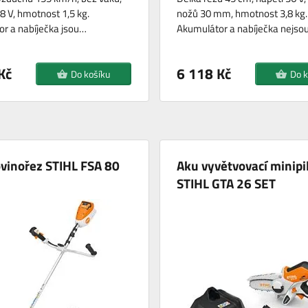
8 V, hmotnost 1,5 kg.
nožů 30 mm, hmotnost 3,8 kg.
r a nabíječka jsou…
Akumulátor a nabíječka nejso
Kč
6 118 Kč
Do košíku
Do k
vinořez STIHL FSA 80
Aku vyvětvovací minipi
STIHL GTA 26 SET