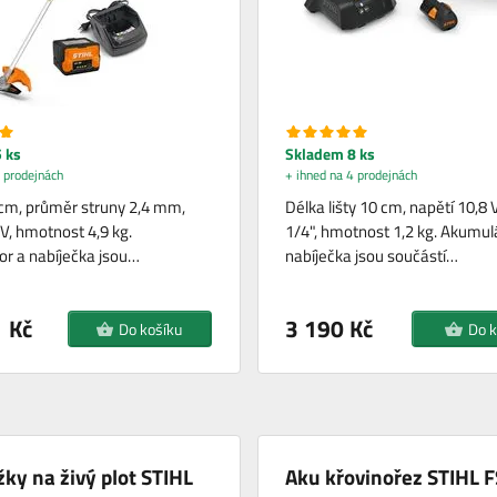
 ks
Skladem 8 ks
 prodejnách
+ ihned na 4 prodejnách
cm, průměr struny 2,4 mm,
Délka lišty 10 cm, napětí 10,8 V
 V, hmotnost 4,9 kg.
1/4", hmotnost 1,2 kg. Akumul
r a nabíječka jsou…
nabíječka jsou součástí…
 Kč
3 190 Kč
Do košíku
Do k
ky na živý plot STIHL
Aku křovinořez STIHL F