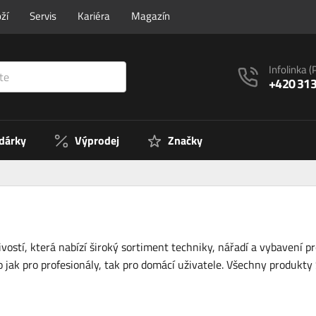
ží
Servis
Kariéra
Magazín
Infolinka
(
+420 313
 dárky
Výprodej
Značky
ostí, která nabízí široký sortiment techniky, nářadí a vybavení p
to jak pro profesionály, tak pro domácí uživatele. Všechny produkty