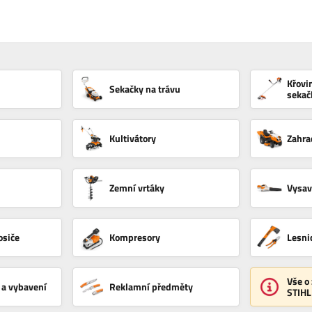
Křovi
Sekačky na trávu
sekač
Kultivátory
Zahra
Zemní vrtáky
Vysava
osiče
Kompresory
Lesni
Vše o
 a vybavení
Reklamní předměty
STIHL