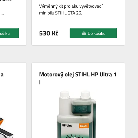
Výměnný kit pro aku vyvětvovací
u…
minipilu STIHL GTA 26.
530 Kč
ošíku
Do košíku
la
Motorový olej STIHL HP Ultra 1
l