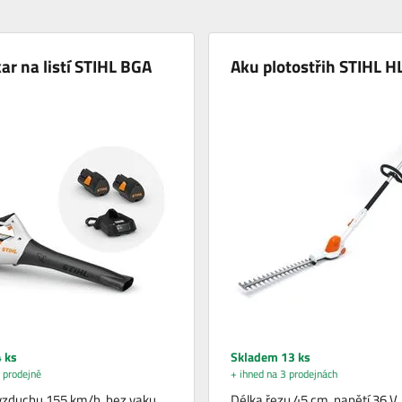
ar na listí STIHL BGA
Aku plotostřih STIHL H
 ks
Skladem 13 ks
 prodejně
+ ihned na 3 prodejnách
vzduchu 155 km/h, bez vaku,
Délka řezu 45 cm, napětí 36 V,