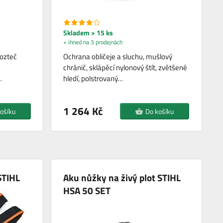
Skladem > 15 ks
+ ihned na 3 prodejnách
rozteč
Ochrana obličeje a sluchu, mušlový
chránič, sklápěcí nylonový štít, zvětšené
…
hledí, polstrovaný…
1 264 Kč
ošíku
Do košíku
STIHL
Aku nůžky na živý plot STIHL
HSA 50 SET