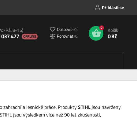
Přihlásit se
0
Oblíbené
(
0
)
Po-Pá: 8-16)
Košík
 037 477
0 Kč
Porovnat
(
0
)
OFFLINE
ro zahradní a lesnické práce. Produkty
STIHL
jsou navrženy
 STIHL jsou výsledkem více než 90 let zkušeností,