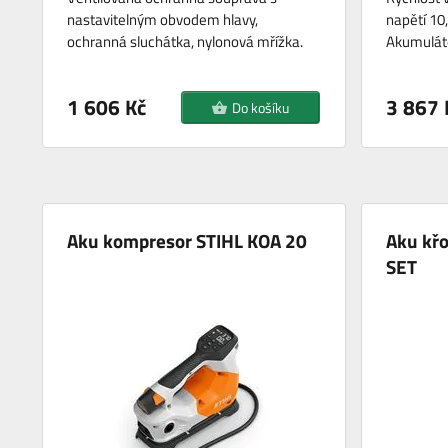
nastavitelným obvodem hlavy,
napětí 10,
ochranná sluchátka, nylonová mřížka.
Akumuláto
1 606 Kč
3 867 
Do košíku
Aku kompresor STIHL KOA 20
Aku křo
SET