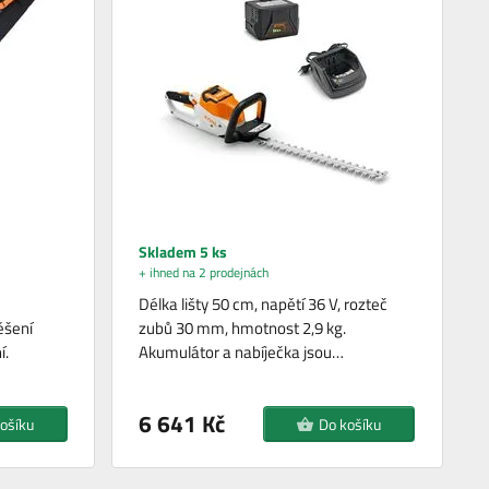
Skladem 5 ks
+ ihned na 2 prodejnách
Délka lišty 50 cm, napětí 36 V, rozteč
ěšení
zubů 30 mm, hmotnost 2,9 kg.
í.
Akumulátor a nabíječka jsou…
6 641 Kč
ošíku
Do košíku