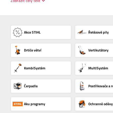
Zobrazit celý text
Akce STIHL
Řetězové pily
Drtiče větví
Vertikutátory
KombiSystém
MultiSystém
Čerpadla
Postřikovače a r
Aku programy
Ochranné oděvy