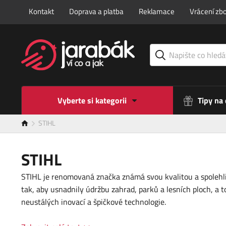
Kontakt
Doprava a platba
Reklamace
Vrácení zbo
Vyberte si kategorii
Tipy na
STIHL
STIHL
STIHL je renomovaná značka známá svou kvalitou a spolehliv
tak, aby usnadnily údržbu zahrad, parků a lesních ploch, a 
neustálých inovací a špičkové technologie.