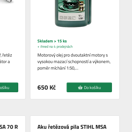
Skladem > 15 ks
+ ihned na 4 prodejnách
, řetěz
Motorový olej pro dvoutaktní motory s
átor a
vysokou mazací schopností a výkonem,
poměr míchání 1:50,…
650 Kč
ošíku
Do košíku
SA 70 R
Aku řetězová pila STIHL MSA