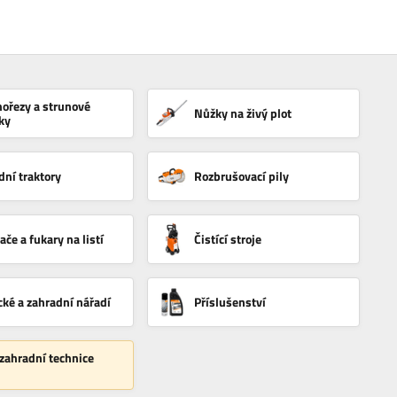
nořezy a strunové
Nůžky na živý plot
ky
dní traktory
Rozbrušovací pily
če a fukary na listí
Čistící stroje
cké a zahradní nářadí
Příslušenství
 zahradní technice