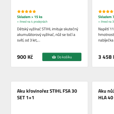
Skladem > 15 ks
Skladem 7
+ ihned na 4 prodejnách
+ ihned na 3
Dětský vyžínač STIHL imituje skutečný
Napětí 11
akumulátorový vyžínač, nůž se točí a
hmotnost 
svítí, od 3 let,…
nabíječka
900 Kč
3 458 
Do košíku
Aku křovinořez STIHL FSA 30
Aku nůž
SET 1+1
HLA 40