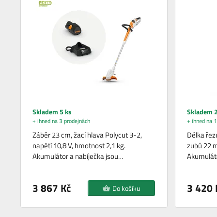
Skladem 5 ks
Skladem 2
+ ihned na 3 prodejnách
+ ihned na 1
Záběr 23 cm, žací hlava Polycut 3-2,
Délka řez
napětí 10,8 V, hmotnost 2,1 kg.
zubů 22 m
Akumulátor a nabíječka jsou…
Akumuláto
3 867 Kč
3 420 
Do košíku