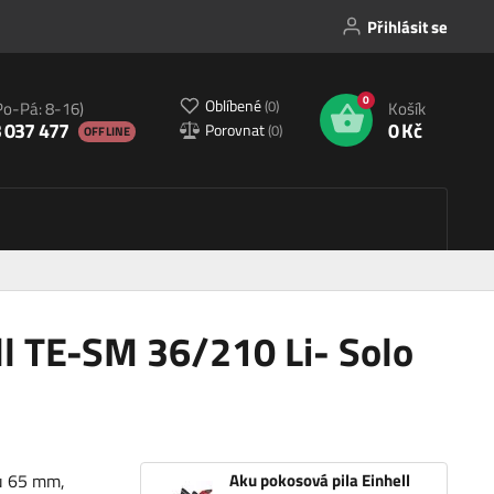
Přihlásit se
0
Oblíbené
(
0
)
Po-Pá: 8-16)
Košík
 037 477
0 Kč
Porovnat
(
0
)
OFFLINE
ll TE-SM 36/210 Li- Solo
u 65 mm,
Aku pokosová pila Einhell