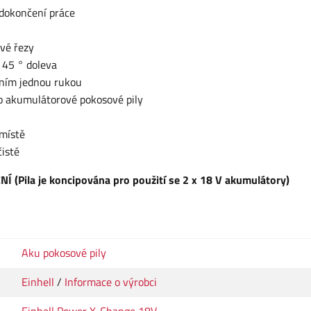
 dokončení práce
vé řezy
o 45 ° doleva
ním jednou rukou
ro akumulátorové pokosové pily
 místě
čisté
ila je koncipována pro použití se 2 x 18 V akumulátory)
Aku pokosové pily
Einhell
/
Informace o výrobci