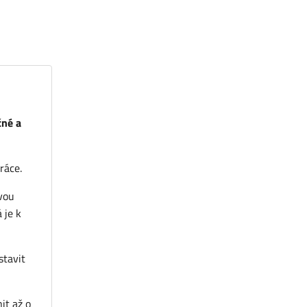
čné a
ráce.
vou
 je k
stavit
it až o