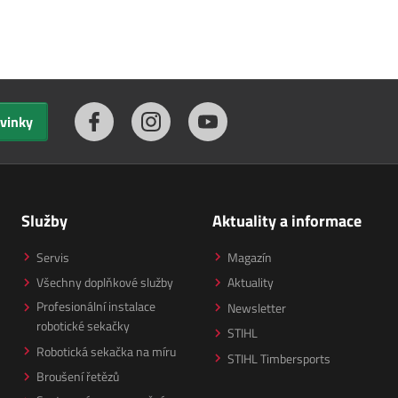
ovinky
Služby
Aktuality a informace
Servis
Magazín
Všechny doplňkové služby
Aktuality
Profesionální instalace
Newsletter
robotické sekačky
STIHL
Robotická sekačka na míru
STIHL Timbersports
Broušení řetězů