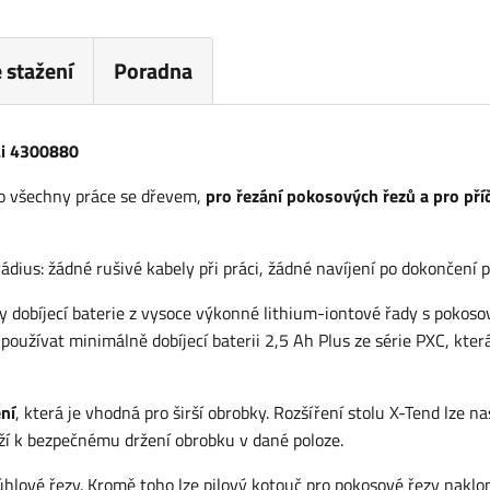
 stažení
Poradna
Li 4300880
ro všechny práce se dřevem,
pro řezání pokosových řezů a pro pří
ius: žádné rušivé kabely při práci, žádné navíjení po dokončení p
 dobíjecí baterie z vysoce výkonné lithium-iontové řady s pokoso
používat minimálně dobíjecí baterii 2,5 Ah Plus ze série PXC, která
ní
, která je vhodná pro širší obrobky. Rozšíření stolu X-Tend lze na
ží k bezpečnému držení obrobku v dané poloze.
lové řezy. Kromě toho lze pilový kotouč pro pokosové řezy naklon