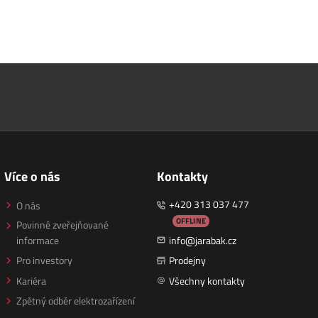
Více o nás
Kontakty
+420 313 037 477
O nás
OFFLINE
Povinně zveřejňované
informace
info@jarabak.cz
Pro investory
Prodejny
Kariéra
Všechny kontakty
Zpětný odběr elektrozařízení