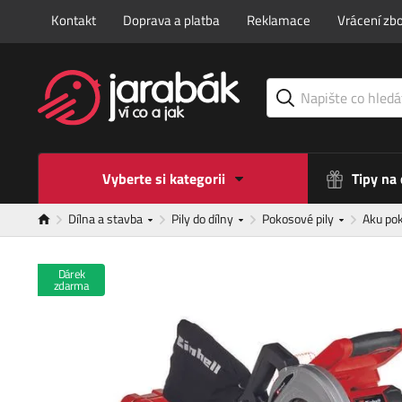
Kontakt
Doprava a platba
Reklamace
Vrácení zbo
Vyberte si kategorii
Tipy na
Dílna a stavba
Pily do dílny
Pokosové pily
Aku po
Dárek
zdarma