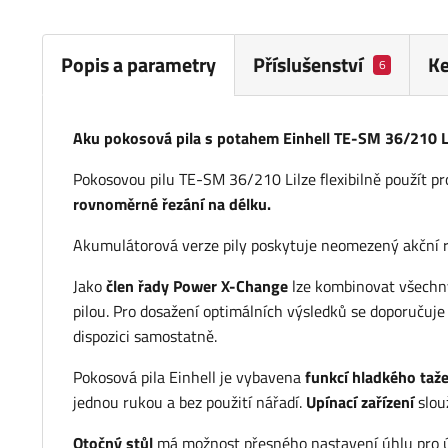
Popis a parametry
Příslušenství
Ke
6
Aku pokosová pila s potahem Einhell TE-SM 36/210 
Pokosovou pilu TE-SM 36/210 Lilze flexibilně použít p
rovnoměrné řezání na délku.
Akumulátorová verze pily poskytuje neomezený akční rád
Jako
člen řady Power X-Change
lze kombinovat všechny
pilou. Pro dosažení optimálních výsledků se doporučuje 
dispozici samostatně.
Pokosová pila Einhell je vybavena
funkcí hladkého taže
jednou rukou a bez použití nářadí.
Upínací zařízení
slou
Otočný stůl
má možnost přesného nastavení úhlu pro úh