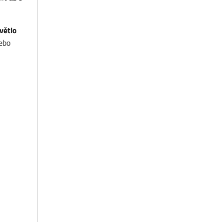
větlo
ebo