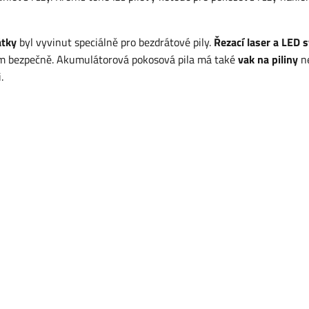
átky
byl vyvinut speciálně pro bezdrátové pily.
Řezací laser a LED s
vším bezpečně. Akumulátorová pokosová pila má také
vak na piliny
n
i.