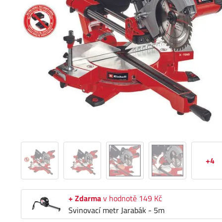
+4
+ Zdarma
v hodnotě 149 Kč
Svinovací metr Jarabák - 5m