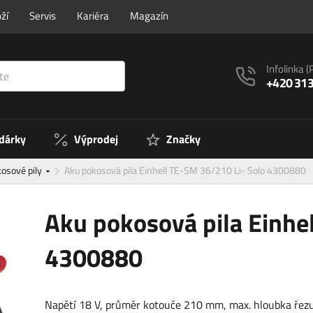
ží
Servis
Kariéra
Magazín
Infolinka
(
+420 313
 dárky
Výprodej
Značky
kosové pily
Aku pokosová pila Einhell TE-SM 36/210 Li- Solo 4300880
Aku pokosová pila Einhe
4300880
Napětí 18 V, průměr kotouče 210 mm, max. hloubka řez