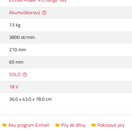
Einhell Power X-Change 18V
Akumulátorový
13 kg
3800 ot/min.
210 mm
65 mm
SOLO
18 V
36.0 x 43.0 x 78.0 cm
Aku program Einhell
Pily do dílny
Pokosové pily