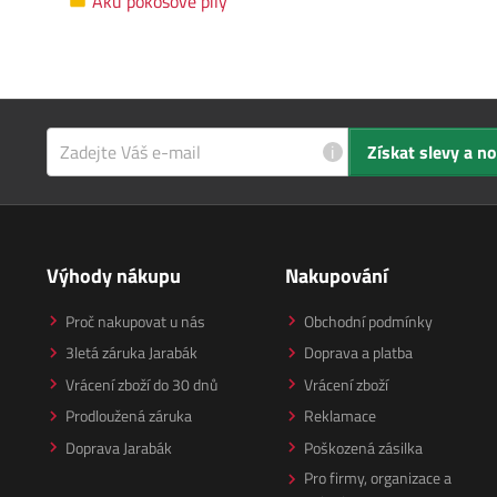
Aku pokosové pily
i
Získat slevy a n
Výhody nákupu
Nakupování
Proč nakupovat u nás
Obchodní podmínky
3letá záruka Jarabák
Doprava a platba
Vrácení zboží do 30 dnů
Vrácení zboží
Prodloužená záruka
Reklamace
Doprava Jarabák
Poškozená zásilka
Pro firmy, organizace a