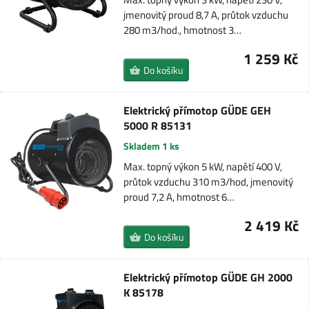
jmenovitý proud 8,7 A, průtok vzduchu
280 m3/hod., hmotnost 3…
1 259 Kč
Do košíku
Elektrický přímotop GÜDE GEH
5000 R 85131
Skladem 1 ks
Max. topný výkon 5 kW, napětí 400 V,
průtok vzduchu 310 m3/hod, jmenovitý
proud 7,2 A, hmotnost 6…
2 419 Kč
Do košíku
Elektrický přímotop GÜDE GH 2000
K 85178