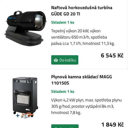
Naftová horkovzdušná turbína
GÜDE GD 20 TI
Skladem 1 ks
Tepelný výkon 20 kW, výkon
ventilátoru 650 m3/h, spotřeba
paliva cca 1,7 l/h, hmotnost 11,3 kg.
6 545 Kč
Do košíku
Plynová kamna skládací MAGG
110150S
Skladem 1 ks
Výkon 4,2 kW plyn, max. spotřeba plynu
305 g/hod, prostor vytápění 84 m3,
hmotnost 7,8 kg.
1 849 Kč