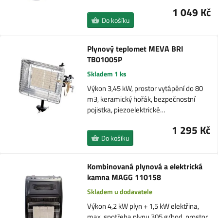
1 049 Kč
Do košíku
Plynový teplomet MEVA BRI
TB01005P
Skladem 1 ks
Výkon 3,45 kW, prostor vytápění do 80
m3, keramický hořák, bezpečnostní
pojistka, piezoelektrické…
1 295 Kč
Do košíku
Kombinovaná plynová a elektrická
kamna MAGG 110158
Skladem u dodavatele
Výkon 4,2 kW plyn + 1,5 kW elektřina,
max. spotřeba plynu 305 g/hod, prostor