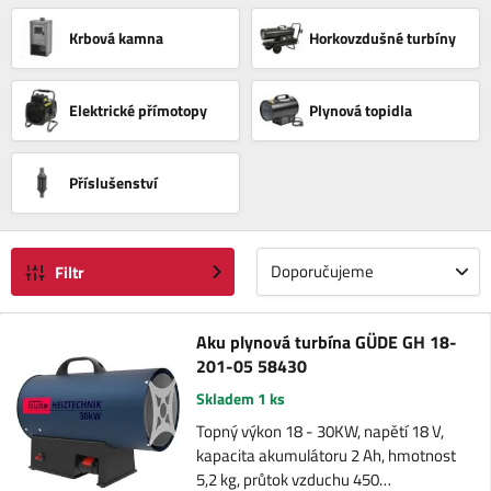
Krbová kamna
Horkovzdušné turbíny
Elektrické přímotopy
Plynová topidla
Příslušenství
Doporučujeme
Filtr
Aku plynová turbína GÜDE GH 18-
201-05 58430
Skladem 1 ks
Topný výkon 18 - 30KW, napětí 18 V,
kapacita akumulátoru 2 Ah, hmotnost
5,2 kg, průtok vzduchu 450…