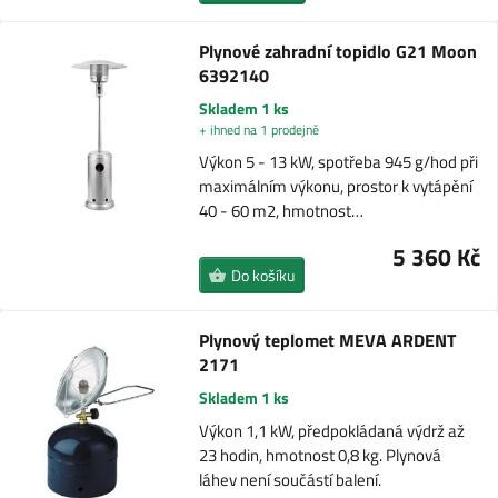
Plynové zahradní topidlo G21 Moon
6392140
Skladem 1 ks
+ ihned na 1 prodejně
Výkon 5 - 13 kW, spotřeba 945 g/hod při
maximálním výkonu, prostor k vytápění
40 - 60 m2, hmotnost…
5 360 Kč
Do košíku
Plynový teplomet MEVA ARDENT
2171
Skladem 1 ks
Výkon 1,1 kW, předpokládaná výdrž až
23 hodin, hmotnost 0,8 kg. Plynová
láhev není součástí balení.