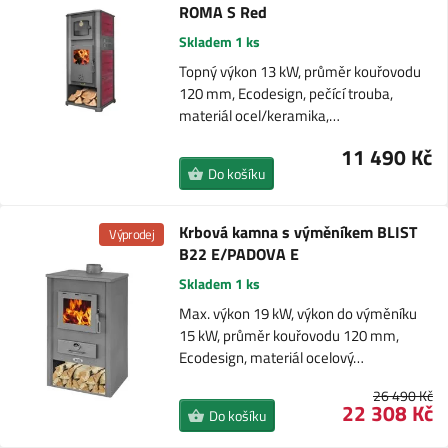
ROMA S Red
Skladem 1 ks
Topný výkon 13 kW, průměr kouřovodu
120 mm, Ecodesign, pečící trouba,
materiál ocel/keramika,…
11 490 Kč
Do košíku
Krbová kamna s výměníkem BLIST
Výprodej
B22 E/PADOVA E
Skladem 1 ks
Max. výkon 19 kW, výkon do výměníku
15 kW, průměr kouřovodu 120 mm,
Ecodesign, materiál ocelový…
26 490 Kč
22 308 Kč
Do košíku