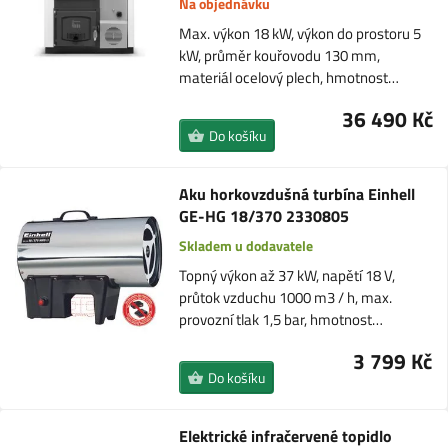
Na objednávku
Max. výkon 18 kW, výkon do prostoru 5
kW, průměr kouřovodu 130 mm,
materiál ocelový plech, hmotnost…
36 490 Kč
Do košíku
Aku horkovzdušná turbína Einhell
GE-HG 18/370 2330805
Skladem u dodavatele
Topný výkon až 37 kW, napětí 18 V,
průtok vzduchu 1000 m3 / h, max.
provozní tlak 1,5 bar, hmotnost…
3 799 Kč
Do košíku
Elektrické infračervené topidlo