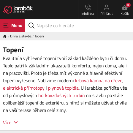
0
Infolinka
Přihlásit
Košík
Menu
Dílna a stavba
Topení
Topení
Kvalitní a výhřevné topení tvoří základ každého bytu či domu.
Teplo patří k základním ukazatelů komfortu, nejen doma, ale i
na pracovišti. Proto je třeba mít výkonné a hlavně efektivní
topení vyřešeno.
Nabízíme moderní
krbová kamna na dřevo
,
elektrické přímotopy
i
plynová topidla
. U Jarabáka pořídíte vše
od průmyslových
horkovzdušných turbín
na stavbu po stále
oblíbenější topení do exteriéru, s nímž si můžete užívat chvíle
na vaší terase během celé zimy.
Více