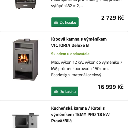
vytápění 82 m2,…
2 729 Kč
Do košíku
Krbová kamna s výměníkem
VICTORIA Deluxe B
Skladem u dodavatele
Max. výkon 12 kW, výkon do výměníku 7
kW, průměr kouřovodu 150 mm,
Ecodesign, materiál ocelový…
16 999 Kč
Do košíku
Kuchyňská kamna / Kotel s
výměníkem TEMY PRO 18 kW
Pravá/Bílá