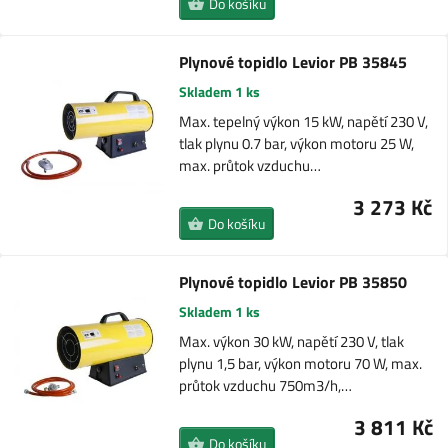
Do košíku
Plynové topidlo Levior PB 35845
Skladem 1 ks
Max. tepelný výkon 15 kW, napětí 230 V,
tlak plynu 0.7 bar, výkon motoru 25 W,
max. průtok vzduchu…
3 273 Kč
Do košíku
Plynové topidlo Levior PB 35850
Skladem 1 ks
Max. výkon 30 kW, napětí 230 V, tlak
plynu 1,5 bar, výkon motoru 70 W, max.
průtok vzduchu 750m3/h,…
3 811 Kč
Do košíku