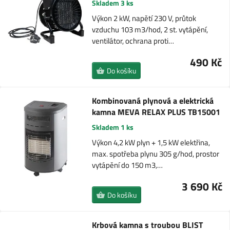
Skladem 3 ks
Výkon 2 kW, napětí 230 V, průtok
vzduchu 103 m3/hod, 2 st. vytápění,
ventilátor, ochrana proti…
490 Kč
Do košíku
Kombinovaná plynová a elektrická
kamna MEVA RELAX PLUS TB15001
Skladem 1 ks
Výkon 4,2 kW plyn + 1,5 kW elektřina,
max. spotřeba plynu 305 g/hod, prostor
vytápění do 150 m3,…
3 690 Kč
Do košíku
Krbová kamna s troubou BLIST