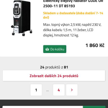
Elektrický olejový radiátor GÜDE OR
2500-11 DT 85193
Skladem u dodavatele (doba dodání 7-14
dní)
Max. topný výkon 2,5 kW, napětí 230 V,
délka kabelu 1,5 m, 11 žeber, LCD
displej, hmotnost 12 kg.
1 860 Kč
Do košíku
24
produktů z
81
Zobrazit dalších 24 produktů
1
4
…