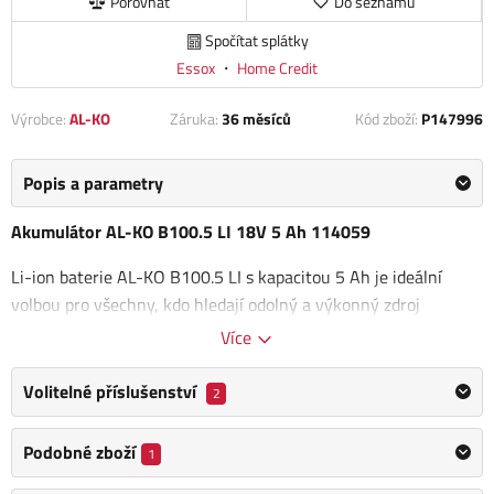
Porovnat
Do seznamu
Spočítat splátky
Essox
・
Home Credit
Výrobce:
AL-KO
Záruka:
36 měsíců
Kód zboží:
P147996
Popis a parametry
Akumulátor AL-KO B100.5 LI 18V 5 Ah 114059
Li-ion baterie AL-KO B100.5 LI s kapacitou 5 Ah je ideální
volbou pro všechny, kdo hledají odolný a výkonný zdroj
energie. Díky moderní technologii je baterie
nenáročná na
Více
údržbu, netrpí samovybíjením ani paměťovým efektem
, což
zaručuje dlouhou životnost a spolehlivý výkon. S nízkou
Volitelné příslušenství
2
hmotností pouhých 670 g je manipulace s baterií snadná a
pohodlná.
Podobné zboží
1
Akumulátor AL-KO B100.5 LI 18V 5 Ah je kompatibilní s