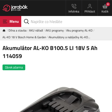
0
Infolinka
Přihlásit
Košík
Menu
Dílna a stavba
AKU nářadí
AKU programy
Aku programy AL-KO
AL-KO 18 V Bosch Home & Garden
Akumulátory a nabíječky AL-KO…
Akumulátor AL-KO B100.5 LI 18V 5 Ah
114059
Dárek zdarma