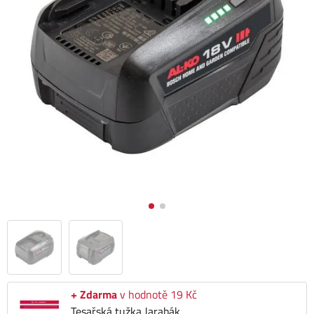
+ Zdarma
v hodnotě 19 Kč
Tesařská tužka Jarabák