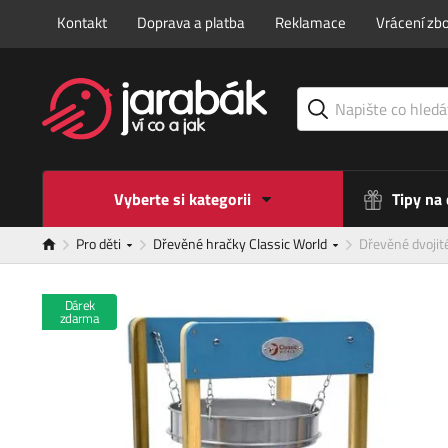
Kontakt
Doprava a platba
Reklamace
Vrácení zbo
Vyberte si kategorii
Tipy na
Pro děti
Dřevěné hračky Classic World
Dřevěné dvojité
Dárek
zdarma