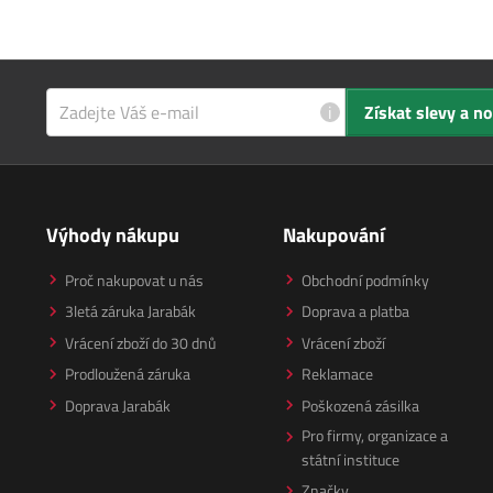
i
Získat slevy a n
Výhody nákupu
Nakupování
Proč nakupovat u nás
Obchodní podmínky
3letá záruka Jarabák
Doprava a platba
Vrácení zboží do 30 dnů
Vrácení zboží
Prodloužená záruka
Reklamace
Doprava Jarabák
Poškozená zásilka
Pro firmy, organizace a
státní instituce
Značky