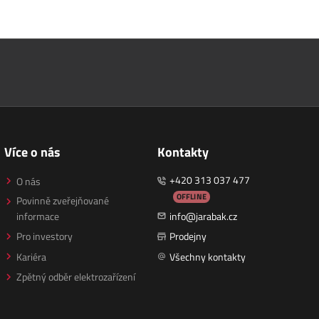
Více o nás
Kontakty
+420 313 037 477
O nás
OFFLINE
Povinně zveřejňované
informace
info@jarabak.cz
Pro investory
Prodejny
Kariéra
Všechny kontakty
Zpětný odběr elektrozařízení