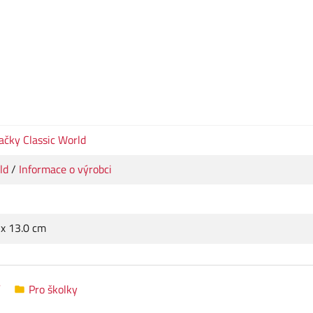
ačky Classic World
ld
/
Informace o výrobci
 x 13.0 cm
Pro školky