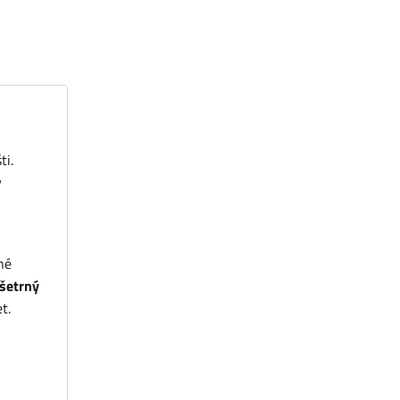
ti.
y
né
 šetrný
t.