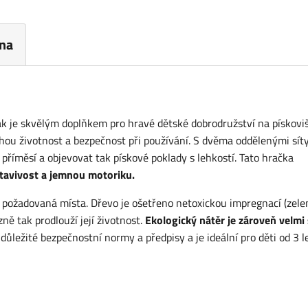
na
ák je skvělým doplňkem pro hravé dětské dobrodružství na pískoviš
uhou životnost a bezpečnost při používání. S dvěma oddělenými sít
říměsí a objevovat tak pískové poklady s lehkostí. Tato hračka
stavivost a jemnou motoriku.
 požadovaná místa. Dřevo je ošetřeno netoxickou impregnací (zele
zně tak prodlouží její životnost.
Ekologický nátěr je zároveň velmi
důležité bezpečnostní normy a předpisy a je ideální pro děti od 3 le