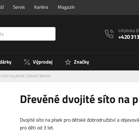
ží
Servis
Kariéra
Magazín
Infolinka
(
+420 313
 dárky
Výprodej
Značky
 síto na písek Classic World
Dřevěné dvojité síto na 
Dvojité síto na písek pro dětské dobrodružství a objevov
pro děti od 3 let.