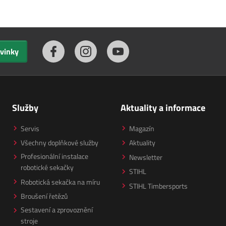
ovinky
Služby
Aktuality a informace
Servis
Magazín
Všechny doplňkové služby
Aktuality
Profesionální instalace
Newsletter
robotické sekačky
STIHL
Robotická sekačka na míru
STIHL Timbersports
Broušení řetězů
Sestavení a zprovoznění
stroje