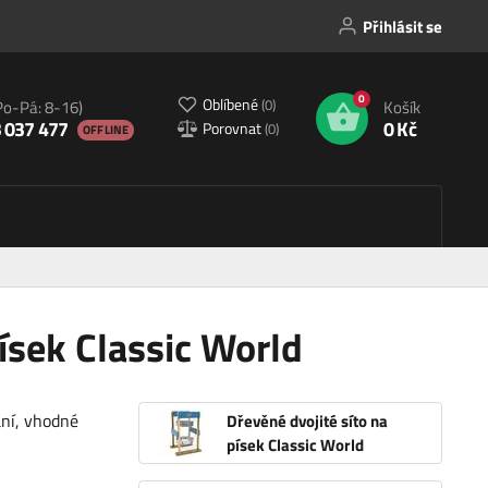
Přihlásit se
0
Oblíbené
(
0
)
Po-Pá: 8-16)
Košík
 037 477
0 Kč
Porovnat
(
0
)
OFFLINE
písek Classic World
ání, vhodné
Dřevěné dvojité síto na
písek Classic World