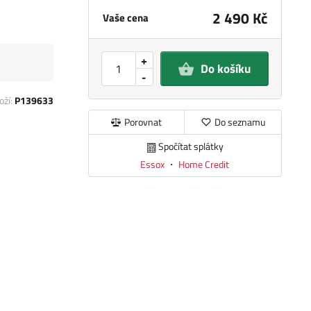
2 490 Kč
Vaše cena
+
Do košíku
-
oží:
P139633
Porovnat
Do seznamu
Spočítat splátky
Essox
・
Home Credit