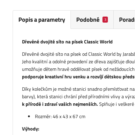
Popis a parametry
Podobné
Porad
3
Dřevěné dvojité síto na písek Classic World
Dřevěné dvojité síto na písek od Classic World by Jarab
Jeho kvalitní a odolné provedení ze dřeva zajišťuje dlo
umožňuje dětem hravě oddělovat písek od nežádoucích p
podporuje kreativní hru venku a rozvíjí dětskou před
Díky kolečkům je možné stanici snadno přemísťovat na
barvy), která stanici chrání před přírodními vlivy a výra
k přírodě i zdraví vašich nejmenších.
Splňuje i veškeré 
Rozměr: 46 x 43 x 67 cm
Výhody: