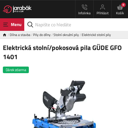
0
Infolinka
Přihlásit
Košík
Menu
Dílna a stavba
Pily do dílny
Stolní okružní pily
Elektrické stolní pily
Elektrická stolní/pokosová pila GÜDE GFO
1401
Dárek zdarma