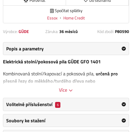
Porovnat
Do seznamu
Spočítat splátky
Essox
・
Home Credit
Výrobce:
GÜDE
Záruka:
36 měsíců
Kód zboží:
P80590
Popis a parametry
Elektrická stolní/pokosová pila GÜDE GFO 1401
Kombinovaná stolní/kapovací a pokosová pila,
určená pro
přesné řezy do měkkého/tvrdého dřeva nebo
dřevotřískových/dřevovláknitých desek
v podmínkách
Více
truhlářských dílen, staveb apod. Má dvoupolohový pracovní
stůl ( ±180°; jednoduchá obměna typu pily přetočením stolu
Volitelné příslušenství
6
do protilehlé polohy).
Soubory ke stažení
Řezná kapacita: