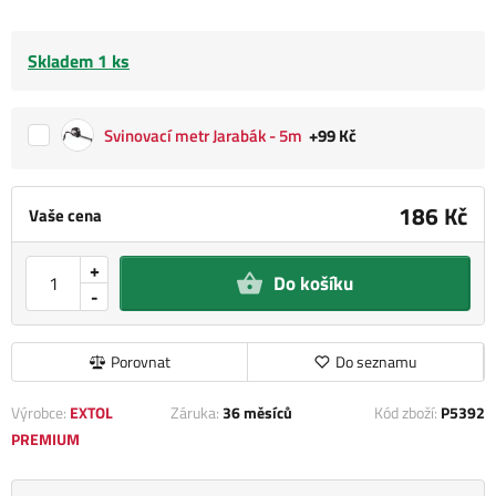
Skladem 1 ks
Svinovací metr Jarabák - 5m
+99 Kč
186 Kč
Vaše cena
+
Do košíku
-
Porovnat
Do seznamu
Výrobce:
EXTOL
Záruka:
36 měsíců
Kód zboží:
P5392
PREMIUM