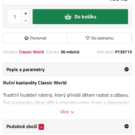
+
Do košíku
-
Porovnat
Do seznamu
Výrobce:
Classic World
Záruka:
36 měsíců
Kód zboží:
P139713
Popis a parametry
Ruční kastaněty Classic World
Tradiční hudební nástroj, který přináší dětem radost a zábavu.
Tyto kastaněty lákají děti k interaktivnímu hraní a objevování
rytmů. S jednoduchým pohybem rukou vytvářejí poutavé
Více
zvuky, což
podporuje rozvoj jejich hudebních schopností a
koordinaci.
Ruční kastaněty jsou ideální volbou pro malé
Podobné zboží
4
hudební nadšence, kteří si rádi hrají a objevují radost z hudby.