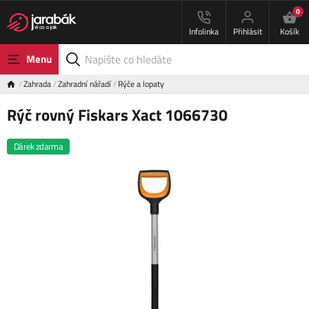
0
Infolinka
Přihlásit
Košík
Menu
Zahrada
Zahradní nářadí
Rýče a lopaty
Rýč rovný Fiskars Xact 1066730
Dárek zdarma