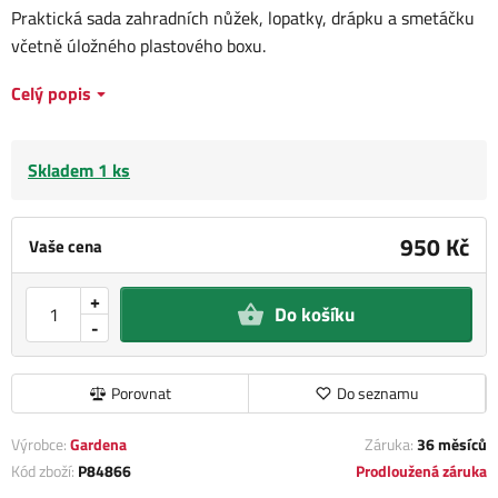
Praktická sada zahradních nůžek, lopatky, drápku a smetáčku
včetně úložného plastového boxu.
Celý popis
Skladem 1 ks
950 Kč
Vaše cena
+
Do košíku
-
Porovnat
Do seznamu
Výrobce:
Gardena
Záruka:
36 měsíců
Kód zboží:
P84866
Prodloužená záruka