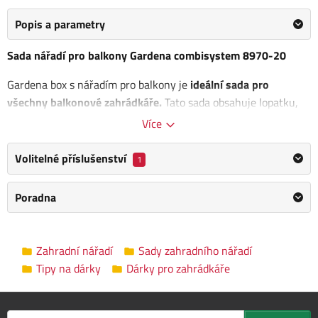
Popis a parametry
Sada nářadí pro balkony Gardena combisystem 8970-20
Gardena box s nářadím pro balkony je
ideální sada pro
všechny balkonové zahrádkáře.
Tato sada obsahuje lopatku,
květinový drápek, zahradní nůžky a ruční smetáček. Všechny
Více
tyto nástroje lze, spolu s dalším drobnými předměty, skladovat
v prostorném plastovém boxu s krytem, který je možné
Volitelné příslušenství
1
používat jako lopatku. Souprava je praktickým skladovacím
boxem pro vše potřebné v péči o balkonové a terasové zahrady.
Poradna
Výhody:
Kryt boxu lze využít jako velkou lopatku
Zahradní nářadí
Sady zahradního nářadí
Nože nůžek vyrobeny z nerezavějící oceli
Tipy na dárky
Dárky pro zahrádkáře
Plastový box lze připevnit na zeď