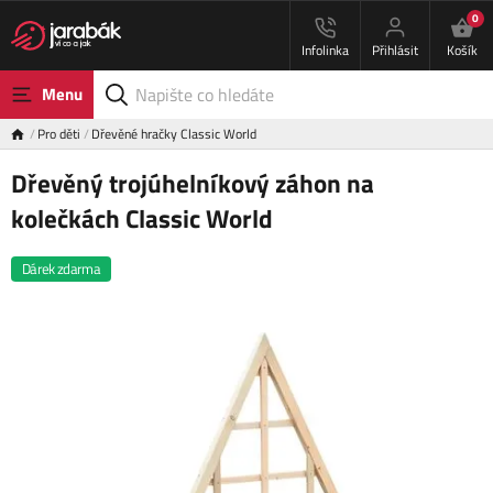
0
Infolinka
Přihlásit
Košík
Menu
Pro děti
Dřevěné hračky Classic World
Dřevěný trojúhelníkový záhon na
kolečkách Classic World
Dárek zdarma