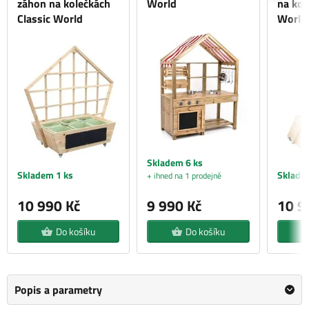
záhon na kolečkách
World
na kol
Classic World
World
Skladem 6 ks
Skladem 1 ks
Sklade
+ ihned na 1 prodejně
10 990 Kč
9 990 Kč
10 9
Do košíku
Do košíku
Popis a parametry