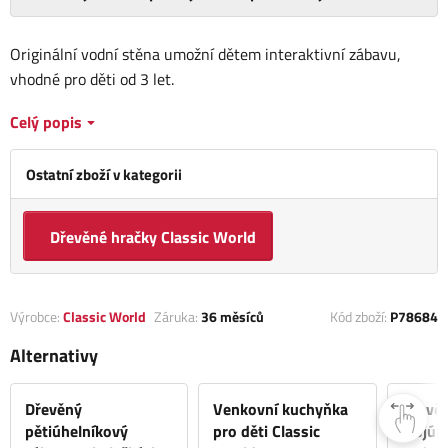
Originální vodní stěna umožní dětem interaktivní zábavu,
vhodné pro děti od 3 let.
Celý popis
Ostatní zboží v kategorii
Dřevěné hračky Classic World
Výrobce:
Classic World
Záruka:
36 měsíců
Kód zboží:
P78684
Alternativy
Dřevěný
Venkovní kuchyňka
Dřevě
pětiúhelníkový
pro děti Classic
trojúh