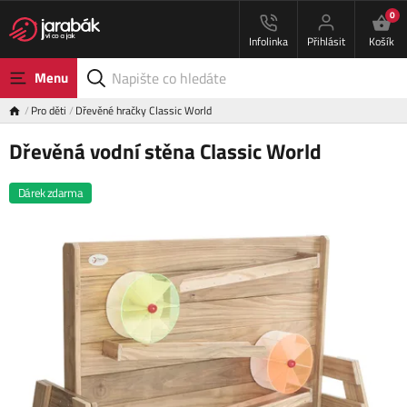
0
Infolinka
Přihlásit
Košík
Menu
Pro děti
Dřevěné hračky Classic World
Dřevěná vodní stěna Classic World
Dárek zdarma