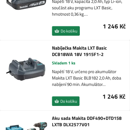
Napětí 18 V, kapacita 2,0 Ah, typ Li-ion,
součást aku programu LXT Basic,
hmotnost 0,36 kg.…
1 246 Kč
Do košíku
Nabíječka Makita LXT Basic
DCB18WA 18V 1915F1-2
Skladem 1 ks
Napětí 18 V, určeno pro akumulátor
Makita LXT Basic BLB182 2,0 Ah, doba
nabíjení 90 min. Akumulátor…
1 246 Kč
Do košíku
Aku sada Makita DDF490+DTD158
LXTB DLX2577V01