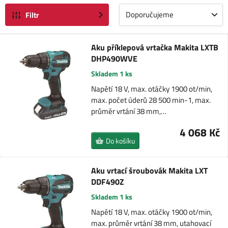
Doporučujeme
Filtr
Aku příklepová vrtačka Makita LXTB
DHP490WVE
Skladem 1 ks
Napětí 18 V, max. otáčky 1900 ot/min,
max. počet úderů 28 500 min-1, max.
průměr vrtání 38 mm,…
4 068 Kč
Do košíku
Aku vrtací šroubovák Makita LXT
DDF490Z
Skladem 1 ks
Napětí 18 V, max. otáčky 1900 ot/min,
max. průměr vrtání 38 mm, utahovací