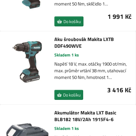
moment 50 Nm, sklíčidlo 1…
1 991 Kč
Do košíku
Aku šroubovák Makita LXTB
DDF490WVE
Skladem 1 ks
Napětí 18 V, max. otáčky 1900 ot/min,
max. průměr vrtání 38 mm, utahovací
moment 50 Nm, hmotnost 1…
3 416 Kč
Do košíku
Akumulátor Makita LXT Basic
BLB182 18V/2Ah 1915F4-6
Skladem 1 ks