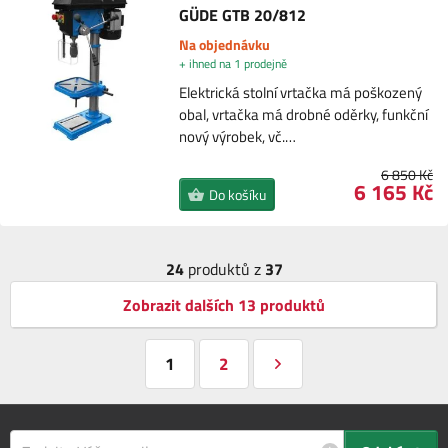
GÜDE GTB 20/812
Na objednávku
+ ihned na 1 prodejně
Elektrická stolní vrtačka má poškozený
obal, vrtačka má drobné oděrky, funkční
nový výrobek, vč.…
6 850 Kč
6 165 Kč
Do košíku
24
produktů z
37
Zobrazit dalších 13 produktů
1
2