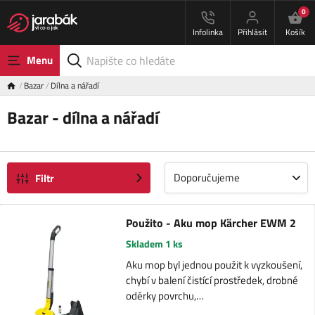
0
Infolinka
Přihlásit
Košík
Menu
Bazar
Dílna a nářadí
Bazar - dílna a nářadí
Doporučujeme
Filtr
Použito - Aku mop Kärcher EWM 2
Skladem 1 ks
Aku mop byl jednou použit k vyzkoušení,
chybí v balení čistící prostředek, drobné
oděrky povrchu,…