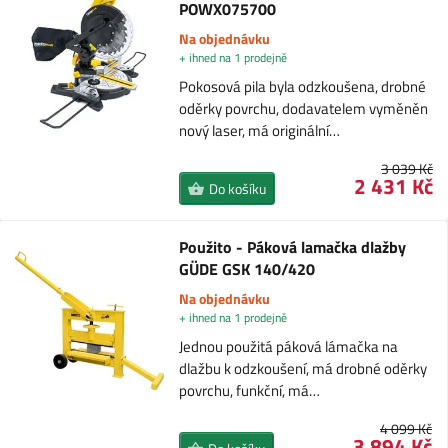
POWX075700
Na objednávku
+ ihned na 1 prodejně
Pokosová pila byla odzkoušena, drobné
oděrky povrchu, dodavatelem vyměněn
nový laser, má originální…
3 039 Kč
2 431 Kč
Do košíku
Použito - Páková lamačka dlažby
GÜDE GSK 140/420
Na objednávku
+ ihned na 1 prodejně
Jednou použitá páková lámačka na
dlažbu k odzkoušení, má drobné oděrky
povrchu, funkční, má…
4 099 Kč
3 894 Kč