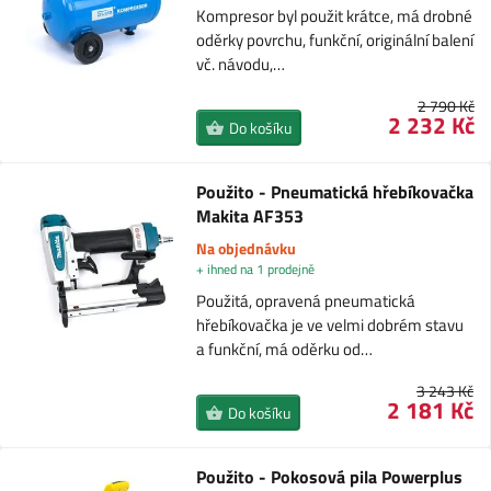
Kompresor byl použit krátce, má drobné
oděrky povrchu, funkční, originální balení
vč. návodu,…
2 790 Kč
2 232 Kč
Do košíku
Použito - Pneumatická hřebíkovačka
Makita AF353
Na objednávku
+ ihned na 1 prodejně
Použitá, opravená pneumatická
hřebíkovačka je ve velmi dobrém stavu
a funkční, má oděrku od…
3 243 Kč
2 181 Kč
Do košíku
Použito - Pokosová pila Powerplus