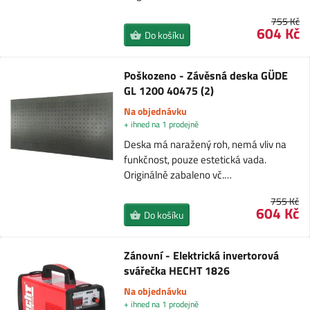
755 Kč
604 Kč
Do košíku
Poškozeno - Závěsná deska GÜDE
GL 1200 40475 (2)
Na objednávku
+ ihned na 1 prodejně
Deska má naražený roh, nemá vliv na
funkčnost, pouze estetická vada.
Originálně zabaleno vč.…
755 Kč
604 Kč
Do košíku
Zánovní - Elektrická invertorová
svářečka HECHT 1826
Na objednávku
+ ihned na 1 prodejně