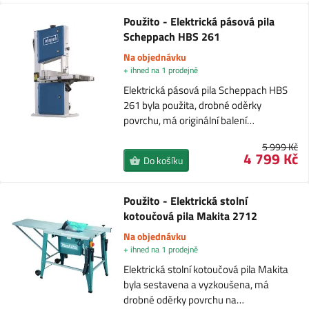
Použito - Elektrická pásová pila
Scheppach HBS 261
Na objednávku
+ ihned na 1 prodejně
Elektrická pásová pila Scheppach HBS
261 byla použita, drobné oděrky
povrchu, má originální balení…
5 999 Kč
4 799 Kč
Do košíku
Použito - Elektrická stolní
kotoučová pila Makita 2712
Na objednávku
+ ihned na 1 prodejně
Elektrická stolní kotoučová pila Makita
byla sestavena a vyzkoušena, má
drobné oděrky povrchu na…