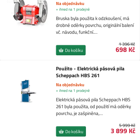
Na objednávku
+ ihned na 1 prodejně
Bruska byla použita k odzkoušení, má
drobné oděrky povrchu, originální balení
vč. návodu, funkční.…
1 396 Kč
698 Kč
Do košíku
Použito - Elektrická pásová pila
Scheppach HBS 261
Na objednávku
+ ihned na 1 prodejně
Elektrická pásová pila Scheppach HBS
261 byla použita, od použití má oděrky
povrchu, je zašpiněna,…
5 999 Kč
3 899 Kč
Do košíku