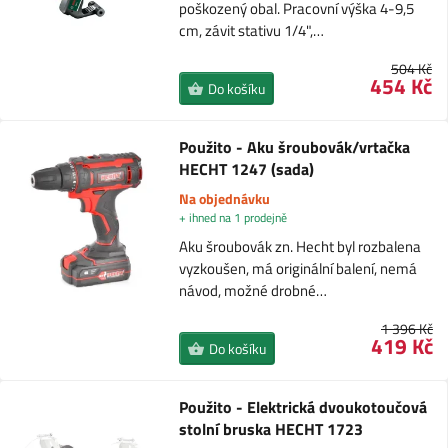
poškozený obal. Pracovní výška 4-9,5
cm, závit stativu 1/4",…
504 Kč
454 Kč
Do košíku
Použito - Aku šroubovák/vrtačka
HECHT 1247 (sada)
Na objednávku
+ ihned na 1 prodejně
Aku šroubovák zn. Hecht byl rozbalena
vyzkoušen, má originální balení, nemá
návod, možné drobné…
1 396 Kč
419 Kč
Do košíku
Použito - Elektrická dvoukotoučová
stolní bruska HECHT 1723