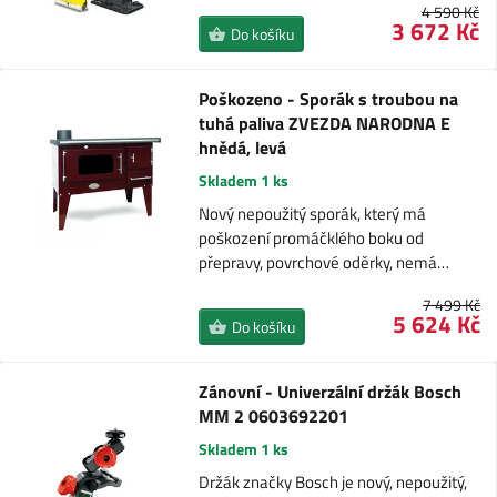
4 590 Kč
3 672 Kč
Do košíku
Poškozeno - Sporák s troubou na
tuhá paliva ZVEZDA NARODNA E
hnědá, levá
Skladem 1 ks
Nový nepoužitý sporák, který má
poškození promáčklého boku od
přepravy, povrchové oděrky, nemá…
7 499 Kč
5 624 Kč
Do košíku
Zánovní - Univerzální držák Bosch
MM 2 0603692201
Skladem 1 ks
Držák značky Bosch je nový, nepoužitý,