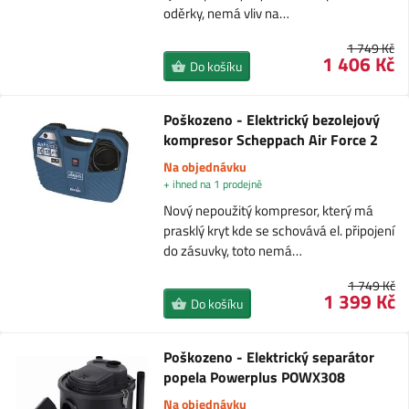
oděrky, nemá vliv na…
1 749 Kč
1 406 Kč
Do košíku
Poškozeno - Elektrický bezolejový
kompresor Scheppach Air Force 2
Na objednávku
+ ihned na 1 prodejně
Nový nepoužitý kompresor, který má
prasklý kryt kde se schovává el. připojení
do zásuvky, toto nemá…
1 749 Kč
1 399 Kč
Do košíku
Poškozeno - Elektrický separátor
popela Powerplus POWX308
Na objednávku