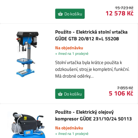
15 723 Kč
12 578 Kč
Do košíku
Použito - Elektrická stolní vrtačka
GÜDE GTB 20/812 R+L 55208
Na objednávku
+ ihned na 1 prodejně
Stolní vrtačka byla krátce použita k
odzkoušení, stroj je kompletní, funkční.
Má drobné oděrky…
7 855 Kč
5 106 Kč
Do košíku
Použito - Elektrický olejový
kompresor GÜDE 231/10/24 50113
Na objednávku
+ ihned na 1 prodejně