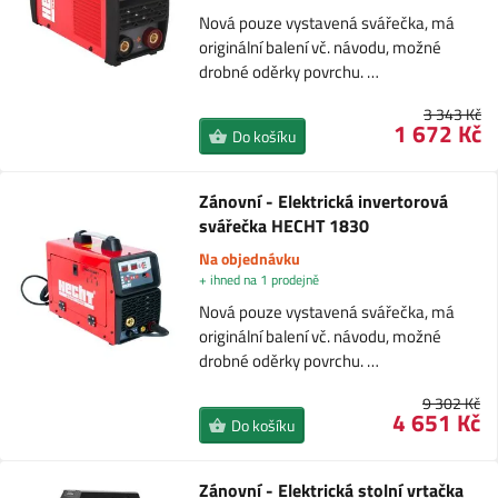
Nová pouze vystavená svářečka, má
originální balení vč. návodu, možné
drobné oděrky povrchu. …
3 343 Kč
1 672 Kč
Do košíku
Zánovní - Elektrická invertorová
svářečka HECHT 1830
Na objednávku
+ ihned na 1 prodejně
Nová pouze vystavená svářečka, má
originální balení vč. návodu, možné
drobné oděrky povrchu. …
9 302 Kč
4 651 Kč
Do košíku
Zánovní - Elektrická stolní vrtačka