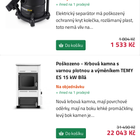
+ ihned na 1 prodejně
Elektrický separátor má poškozený
ochranný kryt kolečka, rozlámaný plast,
toto nemá vliv na…
1 804 Kč
1 533 Kč
Do košíku
Poškozeno - Krbová kamna s
varnou plotnou a výměníkem TEMY
ES 15 kW Bílá
Na objednávku
+ ihned na 1 prodejně
Nová krbová kamna, mají povrchové
oděrky, mají na boku lehké promáčkliny,
levý bok kamen je…
31 490 Kč
22 043 Kč
Do košíku