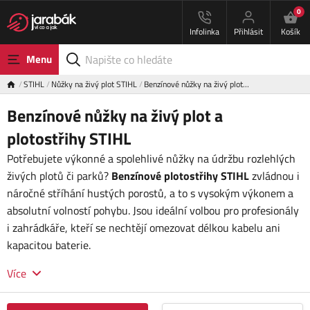
0
Infolinka
Přihlásit
Košík
Menu
STIHL
Nůžky na živý plot STIHL
Benzínové nůžky na živý plot…
Benzínové nůžky na živý plot a
plotostřihy STIHL
Potřebujete výkonné a spolehlivé nůžky na údržbu rozlehlých
živých plotů či parků?
Benzínové plotostřihy STIHL
zvládnou i
náročné stříhání hustých porostů, a to s vysokým výkonem a
absolutní volností pohybu. Jsou ideální volbou pro profesionály
i zahrádkáře, kteří se nechtějí omezovat délkou kabelu ani
kapacitou baterie.
Více