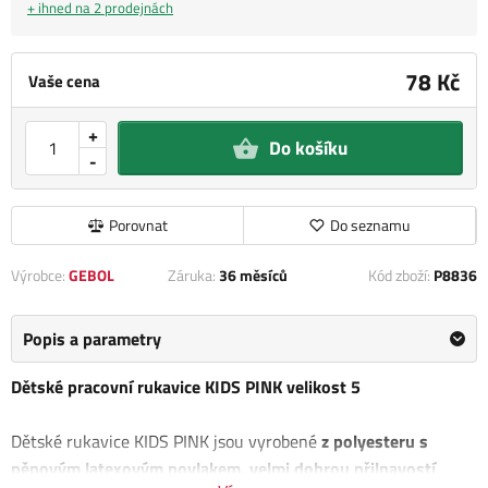
+ ihned na 2 prodejnách
78 Kč
Vaše cena
+
Do košíku
-
Porovnat
Do seznamu
Výrobce:
GEBOL
Záruka:
36 měsíců
Kód zboží:
P8836
Popis a parametry
Dětské pracovní rukavice KIDS PINK velikost 5
Dětské rukavice KIDS PINK jsou vyrobené
z polyesteru s
pěnovým latexovým povlakem, velmi dobrou přilnavostí,