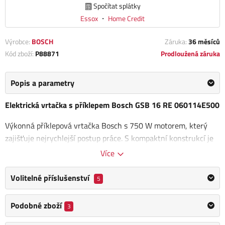
Spočítat splátky
Essox
・
Home Credit
Výrobce:
BOSCH
Záruka:
36 měsíců
Kód zboží:
P88871
Prodloužená záruka
Popis a parametry
Elektrická vrtačka s příklepem Bosch GSB 16 RE 060114E500
Výkonná příklepová vrtačka Bosch s 750 W motorem, který
zajišťuje nejrychlejší postup práce. S kompaktní konstrukcí je
navržena pro optimální manipulaci, což
umožňuje pohodlné a
Více
precizní vrtání ve všech situacích.
Volitelné příslušenství
5
Tato vrtačka disponuje robustním kovovým krytem
převodovky, což zajišťuje dlouhou životnost nástroje a
Podobné zboží
3
spolehlivý výkon i při náročných úkolech. S Bosch GSB 16 RE
získáte
spolehlivý a výkonný nástroj,
který vám umožní