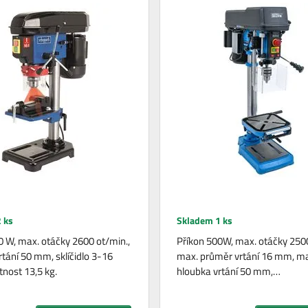
 ks
Skladem 1 ks
0 W, max. otáčky 2600 ot/min.,
Příkon 500W, max. otáčky 2500
rtání 50 mm, sklíčidlo 3-16
max. průměr vrtání 16 mm, ma
nost 13,5 kg.
hloubka vrtání 50 mm,…