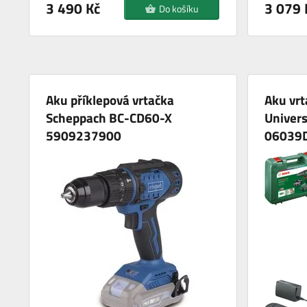
3 490 Kč
3 079 
Do košíku
Aku příklepová vrtačka
Aku vrt
Scheppach BC-CD60-X
Univers
5909237900
06039