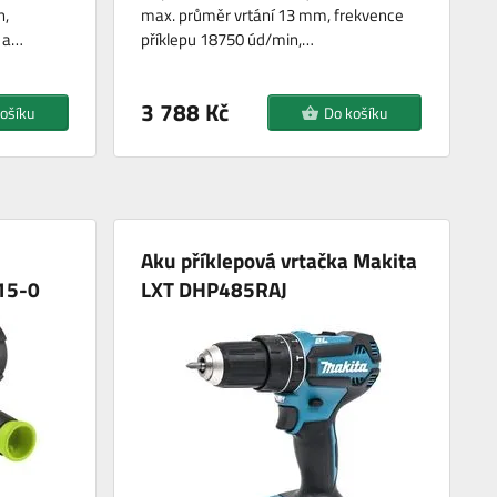
n,
max. průměr vrtání 13 mm, frekvence
r a…
příklepu 18750 úd/min,…
3 788 Kč
ošíku
Do košíku
Aku příklepová vrtačka Makita
15-0
LXT DHP485RAJ