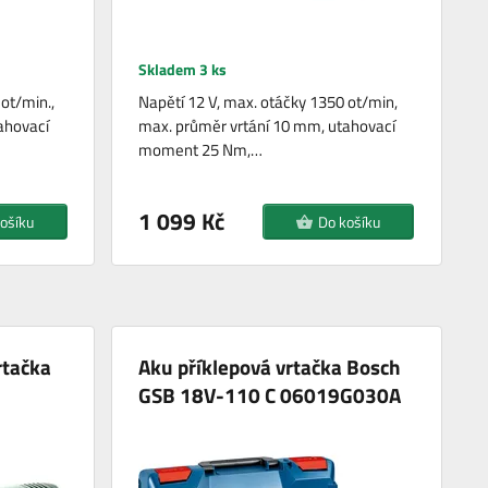
Skladem 3 ks
ot/min.,
Napětí 12 V, max. otáčky 1350 ot/min,
ahovací
max. průměr vrtání 10 mm, utahovací
moment 25 Nm,…
1 099 Kč
ošíku
Do košíku
rtačka
Aku příklepová vrtačka Bosch
GSB 18V-110 C 06019G030A