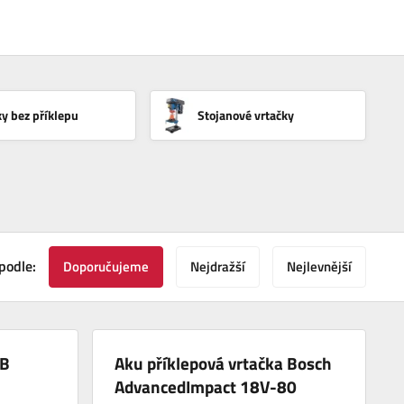
ky bez příklepu
Stojanové vrtačky
podle:
Doporučujeme
Nejdražší
Nejlevnější
TB
Aku příklepová vrtačka Bosch
AdvancedImpact 18V-80