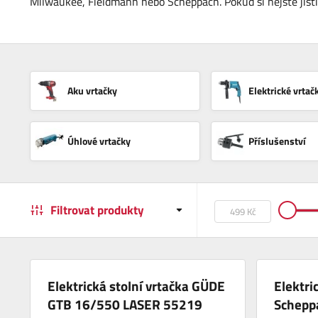
Milwaukee, Fieldmann nebo Scheppach. Pokud si nejste jistí, 
Aku vrtačky
Elektrické vrtač
Úhlové vrtačky
Příslušenství
Filtrovat produkty
Elektrická stolní vrtačka GÜDE
Elektri
GTB 16/550 LASER 55219
Schepp