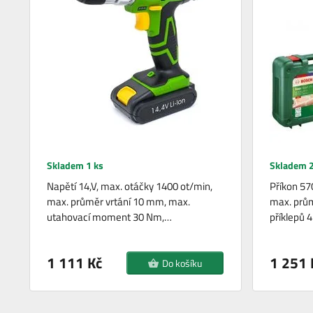
Skladem 1 ks
Skladem 2
Napětí 14,V, max. otáčky 1400 ot/min,
Příkon 57
max. průměr vrtání 10 mm, max.
max. prům
utahovací moment 30 Nm,…
příklepů 
1 111 Kč
1 251 
Do košíku