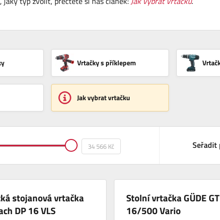
jaký typ zvolit, přečtěte si náš článek:
Jak vybrat vrtačku
.
ky
Vrtačky s příklepem
Vrtač
Jak vybrat vrtačku
Seřadit 
cká stojanová vrtačka
Stolní vrtačka GÜDE G
ach DP 16 VLS
16/500 Vario