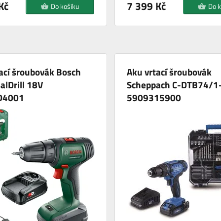
Kč
7 399 Kč
Do košíku
Do k
ací šroubovák Bosch
Aku vrtací šroubovák
alDrill 18V
Scheppach C-DTB74/1
D4001
5909315900