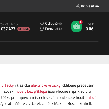
Přihlásit se
0
Oblíbené
(
0
)
Po-Pá: 8-16)
Košík
 037 477
0 Kč
Porovnat
(
0
)
OFFLINE
 vrtačky
i klasické
elektrické vrtačky
, oblíbené především
m, naopak
modely bez příklepu
jsou vhodné například pro
í v těžko přístupných místech se vám bude zase hodit
úhlová
. Vybírat můžete z vrtaček značek Makita, Bosch, Einhell,