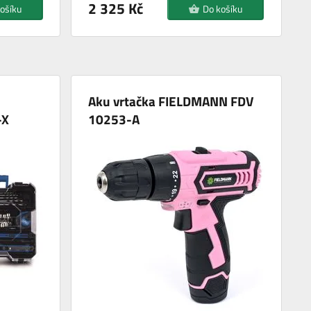
2 325 Kč
ošíku
Do košíku
Aku vrtačka FIELDMANN FDV
-X
10253-A