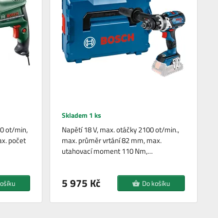
Skladem 1 ks
0 ot/min,
Napětí 18 V, max. otáčky 2100 ot/min.,
x. počet
max. průměr vrtání 82 mm, max.
utahovací moment 110 Nm,…
5 975 Kč
ošíku
Do košíku