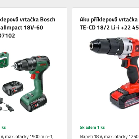
klepová vrtačka Bosch
Aku příklepová vrtačka 
salImpact 18V-60
TE-CD 18/2 Li-i +22 4
D7102
 ks
Skladem 1 ks
 V, max. otáčky 1900 min-1,
Napětí 18 V, max. otáčky 1250