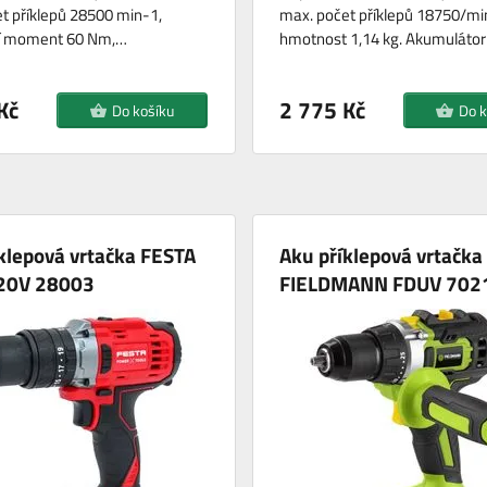
t příklepů 28500 min-1,
max. počet příklepů 18750/mi
í moment 60 Nm,…
hmotnost 1,14 kg. Akumuláto
Kč
2 775 Kč
Do košíku
Do k
klepová vrtačka FESTA
Aku příklepová vrtačka
20V 28003
FIELDMANN FDUV 702