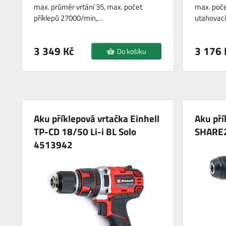
max. průměr vrtání 35, max. počet
max. poče
příklepů 27000/min,…
utahovac
3 349 Kč
3 176 
Do košíku
Aku příklepová vrtačka Einhell
Aku pří
TP-CD 18/50 Li-i BL Solo
SHARE
4513942