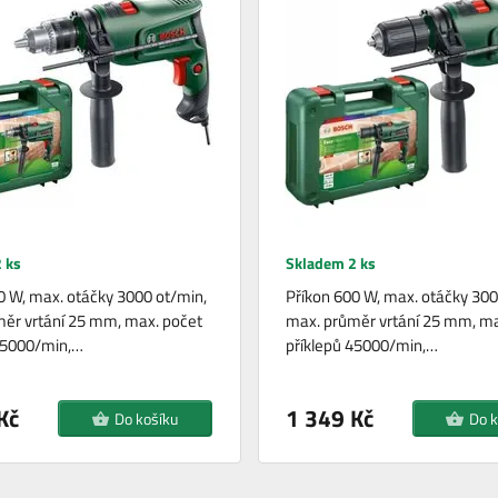
 ks
Skladem 2 ks
0 W, max. otáčky 3000 ot/min,
Příkon 600 W, max. otáčky 300
ěr vrtání 25 mm, max. počet
max. průměr vrtání 25 mm, ma
45000/min,…
příklepů 45000/min,…
Kč
1 349 Kč
Do košíku
Do k