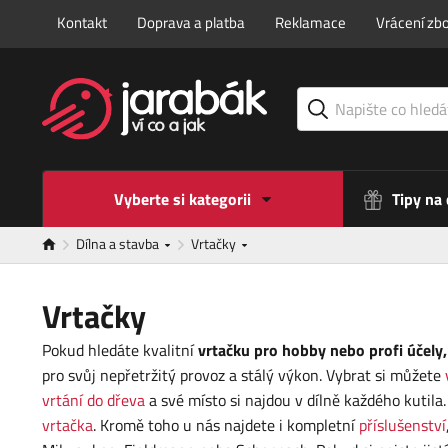
Kontakt
Doprava a platba
Reklamace
Vrácení zbo
Vyberte si kategorii
Tipy na
Dílna a stavba
Vrtačky
Vrtačky
Pokud hledáte kvalitní
vrtačku pro hobby nebo profi účely,
pro svůj nepřetržitý provoz a stálý výkon. Vybrat si můžete
vrtání do dřeva
a své místo si najdou v dílně každého kutila
vrtačka
. Kromě toho u nás najdete i kompletní
příslušenství