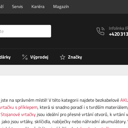
ží
Servis
Kariéra
Magazín
Infolinka
(
+420 313
 dárky
Výprodej
Značky
jste na správném místě! V této kategorii najdete bezkabelové
AKU
vrtačku s příklepem
, která si snadno poradí i s tvrdším materiále
.
Stojanové vrtačky
jsou ideální pro přesné vrtání otvorů, k vrtán
, jako jsou vrtáky, sklíčidla, nabíječky nebo náhradní akumulátory