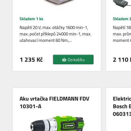
Skladem 1 ks
Skladem 3
Napětí 20 V, max. otáčky 1600 min-1,
Napětí 18
max. počet příklepů 24000 min-1, max.
max. prům
utahovací moment 60 Nm,…
moment 4
1 235 Kč
2 110 
Do košíku
Aku vrtačka FIELDMANN FDV
Elektri
10301-A
Bosch 
06031