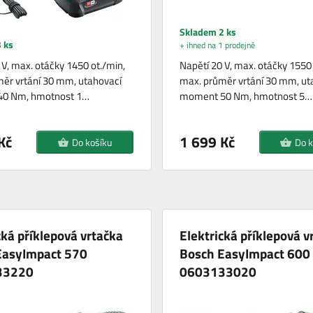
Skladem 2 ks
 ks
+ ihned na 1 prodejně
 V, max. otáčky 1450 ot./min,
Napětí 20 V, max. otáčky 1550 
ěr vrtání 30 mm, utahovací
max. průměr vrtání 30 mm, ut
0 Nm, hmotnost 1…
moment 50 Nm, hmotnost 5…
Kč
1 699 Kč
Do košíku
Do k
cká příklepová vrtačka
Elektrická příklepová v
EasyImpact 570
Bosch EasyImpact 600
33220
0603133020