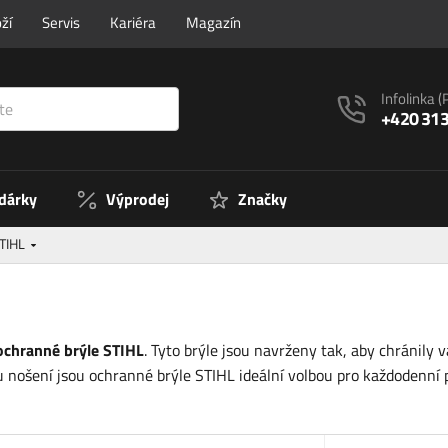
ží
Servis
Kariéra
Magazín
Infolinka
(
+420 313
 dárky
Výprodej
Značky
STIHL
ochranné brýle STIHL
. Tyto brýle jsou navrženy tak, aby chránily 
nošení jsou ochranné brýle STIHL ideální volbou pro každodenní 