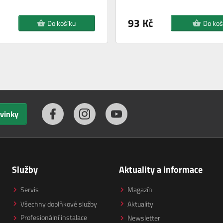
93 Kč
Do košíku
Do koš
ovinky
Služby
Aktuality a informace
Servis
Magazín
Všechny doplňkové služby
Aktuality
Profesionální instalace
Newsletter