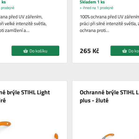
 ks
Skladem 1 ks
 prodejně
+ ihned na 1 prodejně
ana před UV zářením,
100% ochrana před UV zářením
ři velké intenzitě světla,
práci při silné intenzitě světla,
oti zamlžení a…
ochrana proti…
265 Kč
Do košíku
Do ko
é brýle STIHL Light
Ochranné brýle STIHL L
iré
plus - žluté