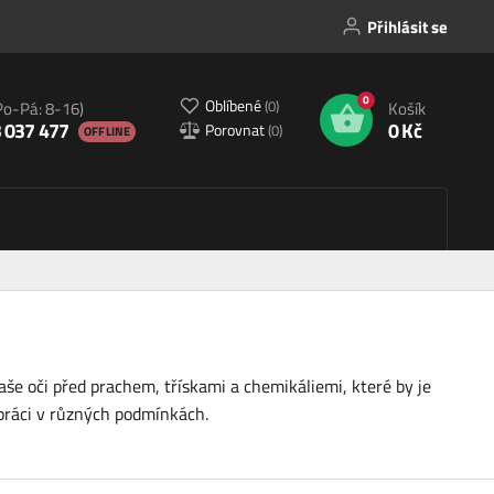
Přihlásit se
0
Oblíbené
(
0
)
Po-Pá: 8-16)
Košík
 037 477
0 Kč
Porovnat
(
0
)
OFFLINE
vaše oči před prachem, třískami a chemikáliemi, které by je
práci v různých podmínkách.