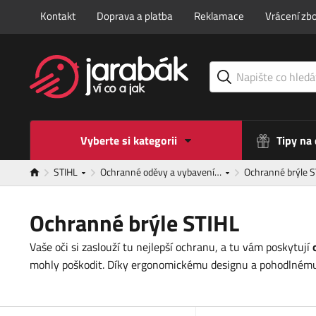
Kontakt
Doprava a platba
Reklamace
Vrácení zbo
Vyberte si kategorii
Tipy na
STIHL
Ochranné oděvy a vybavení…
Ochranné brýle 
Ochranné brýle STIHL
Vaše oči si zaslouží tu nejlepší ochranu, a tu vám poskytují
mohly poškodit. Díky ergonomickému designu a pohodlnému 