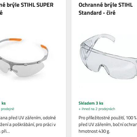
né brýle STIHL SUPER
Ochranné brýle STIHL
ré
Standard - čiré
 ks
Skladem 3 ks
 prodejně
+ ihned na 2 prodejnách
ana před UV zářením, odolné
Pro příležitostné použití, 100 
žení a poškrábání, pro práci v
před UV zářením, boční ochran
a při…
hmotnost 430 g.