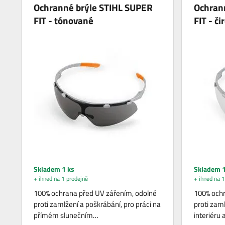
Ochranné brýle STIHL SUPER
Ochran
FIT - tónované
FIT - či
Skladem 1 ks
Skladem 1
+ ihned na 1 prodejně
+ ihned na 1
100% ochrana před UV zářením, odolné
100% ochr
proti zamlžení a poškrábání, pro práci na
proti zaml
přímém slunečním…
interiéru 