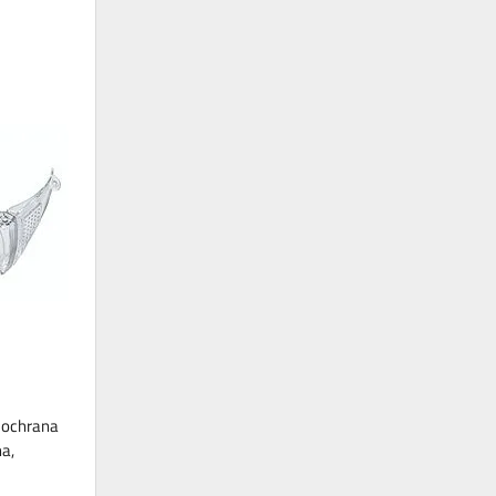
% ochrana
a,