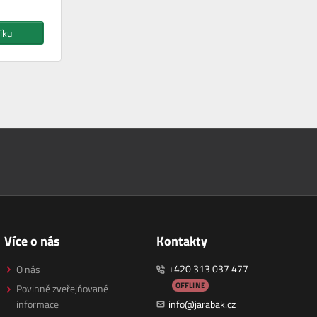
íku
Více o nás
Kontakty
+420 313 037 477
O nás
OFFLINE
Povinně zveřejňované
informace
info@jarabak.cz