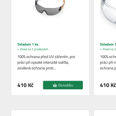
Skladem 1 ks
Skladem 7
+ ihned na 2 prodejnách
+ ihned na 2
100% ochrana před UV zářením, pro
100% ochr
práci při vysoké intenzitě světla,
práci při 
zesílená ochrana proti…
ochrana p
410 Kč
410 Kč
Do košíku