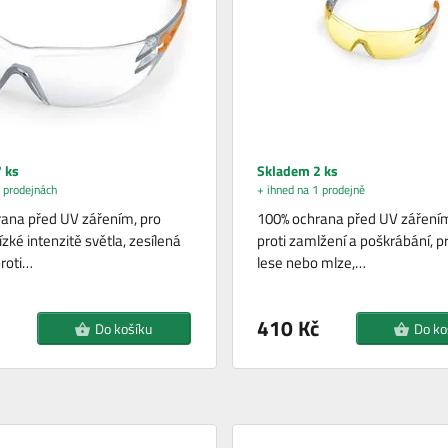
 ks
Skladem 2 ks
 prodejnách
+ ihned na 1 prodejně
ana před UV zářením, pro
100% ochrana před UV zářením
nízké intenzitě světla, zesílená
proti zamlžení a poškrábání, pr
roti…
lese nebo mlze,…
410 Kč
Do košíku
Do ko