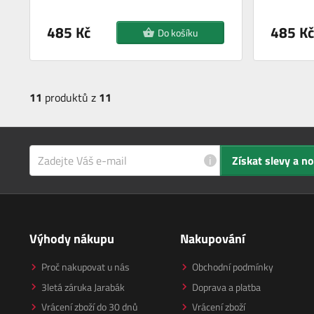
485 Kč
485 Kč
Do košíku
11
produktů z
11
i
Získat slevy a n
Výhody nákupu
Nakupování
Proč nakupovat u nás
Obchodní podmínky
3letá záruka Jarabák
Doprava a platba
Vrácení zboží do 30 dnů
Vrácení zboží