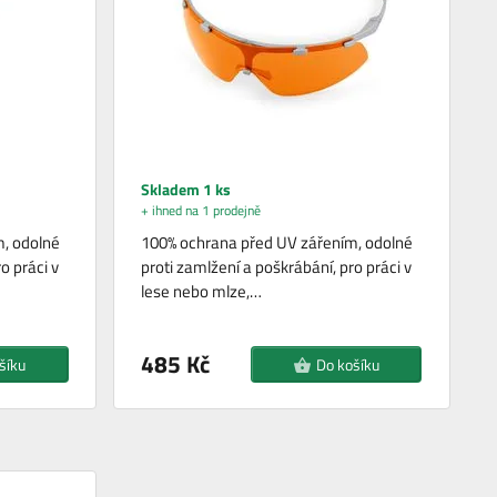
Skladem 1 ks
+ ihned na 1 prodejně
, odolné
100% ochrana před UV zářením, odolné
o práci v
proti zamlžení a poškrábání, pro práci v
lese nebo mlze,…
485 Kč
šíku
Do košíku