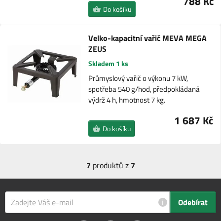
788 Kč
Do košíku
Velko-kapacitní vařič MEVA MEGA
ZEUS
Skladem 1 ks
Průmyslový vařič o výkonu 7 kW,
spotřeba 540 g/hod, předpokládaná
výdrž 4 h, hmotnost 7 kg.
1 687 Kč
Do košíku
7
produktů z
7
i
Odebírat