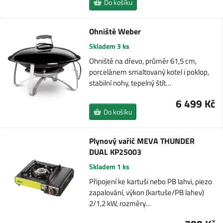
Do košíku
Ohniště Weber
Skladem 3 ks
Ohniště na dřevo, průměr 61,5 cm,
porcelánem smaltovaný kotel i poklop,
stabilní nohy, tepelný štít…
6 499 Kč
Do košíku
Plynový vařič MEVA THUNDER
DUAL KP25003
Skladem 1 ks
Připojení ke kartuši nebo PB lahvi, piezo
zapalování, výkon (kartuše/PB lahev)
2/1,2 kW, rozměry…