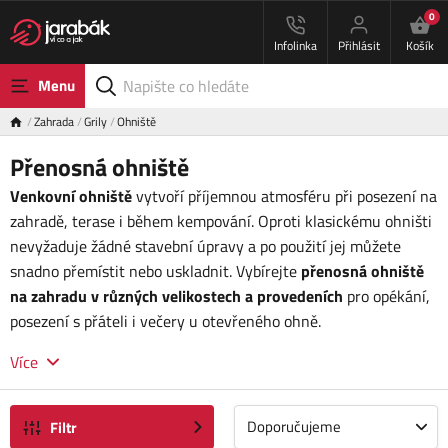
0
Infolinka
Přihlásit
Košík
Menu
Zahrada
Grily
Ohniště
Přenosná ohniště
Venkovní ohniště
vytvoří příjemnou atmosféru při posezení na
zahradě, terase i během kempování. Oproti klasickému ohništi
nevyžaduje žádné stavební úpravy a po použití jej můžete
snadno přemístit nebo uskladnit. Vybírejte
přenosná ohniště
na zahradu v různých velikostech a provedeních
pro opékání,
posezení s přáteli i večery u otevřeného ohně.
Více
Doporučujeme
Filtr