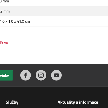
0 mm
.2 mm
1.0 x 1.0 x 41.0 cm
dřevo
ovinky
Služby
Aktuality a informace