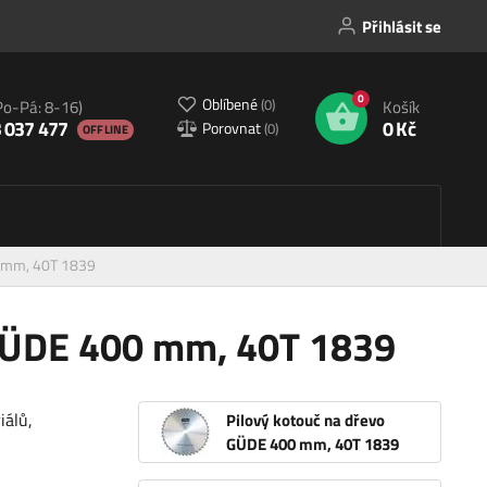
Přihlásit se
0
Oblíbené
(
0
)
Po-Pá: 8-16)
Košík
 037 477
0 Kč
Porovnat
(
0
)
OFFLINE
0 mm, 40T 1839
 GÜDE 400 mm, 40T 1839
iálů,
Pilový kotouč na dřevo
GÜDE 400 mm, 40T 1839