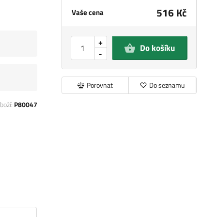
516 Kč
Vaše cena
+
Do košíku
-
Porovnat
Do seznamu
boží:
P80047