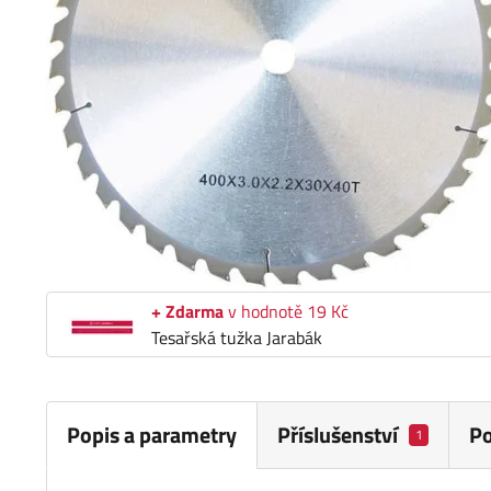
+ Zdarma
v hodnotě 19 Kč
Tesařská tužka Jarabák
Popis a parametry
Příslušenství
P
1