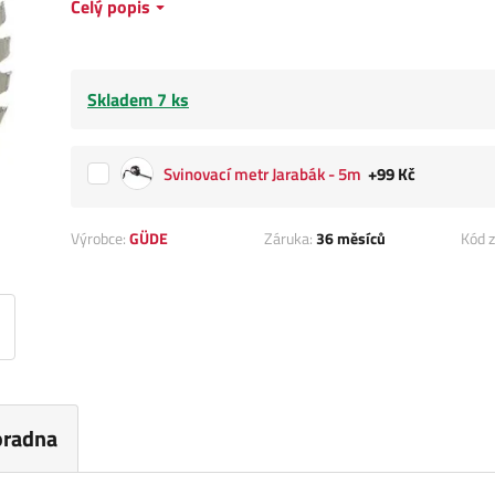
Celý popis
Skladem 7 ks
Svinovací metr Jarabák - 5m
+99 Kč
Výrobce:
GÜDE
Záruka:
36 měsíců
Kód z
oradna