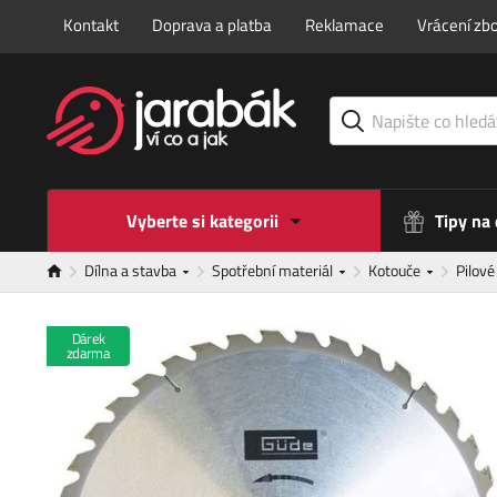
Kontakt
Doprava a platba
Reklamace
Vrácení zbo
Vyberte si kategorii
Tipy na
Dílna a stavba
Spotřební materiál
Kotouče
Pilov
Dárek
zdarma