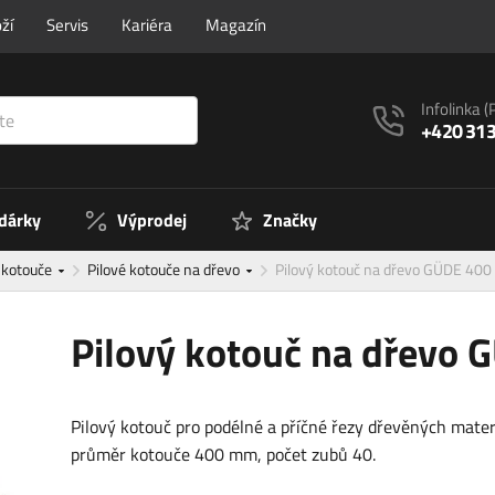
ží
Servis
Kariéra
Magazín
Infolinka
(
+420 313
 dárky
Výprodej
Značky
é kotouče
Pilové kotouče na dřevo
Pilový kotouč na dřevo GÜDE 40
Pilový kotouč na dřevo
Pilový kotouč pro podélné a příčné řezy dřevěných mater
průměr kotouče 400 mm, počet zubů 40.