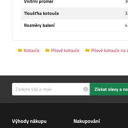
Vnitřní průměr
3
Tloušťka kotouče
3
Rozměry balení
4
Kotouče
Pilové kotouče
Pilové kotouče na 
i
Získat slevy a n
Výhody nákupu
Nakupování