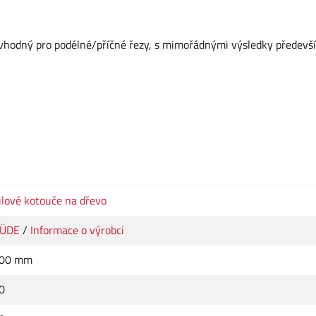
, vhodný pro podélné/příčné řezy, s mimořádnými výsledky předevš
ilové kotouče na dřevo
ÜDE
/
Informace o výrobci
00 mm
0