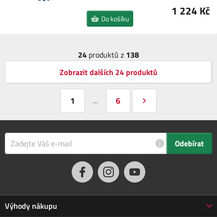
1 224 Kč
Do košíku
24
produktů z
138
Zobrazit dalších 24 produktů
1
6
…
i
Odebírat
Výhody nákupu