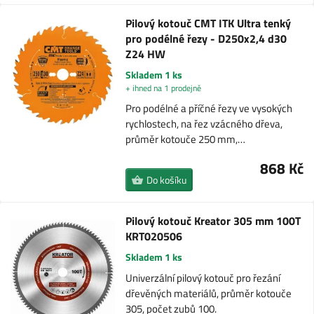
Pilový kotouč CMT ITK Ultra tenký
pro podélné řezy - D250x2,4 d30
Z24 HW
Skladem 1 ks
+ ihned na 1 prodejně
Pro podélné a příčné řezy ve vysokých
rychlostech, na řez vzácného dřeva,
průměr kotouče 250 mm,…
868 Kč
Do košíku
Pilový kotouč Kreator 305 mm 100T
KRT020506
Skladem 1 ks
Univerzální pilový kotouč pro řezání
dřevěných materiálů, průměr kotouče
305, počet zubů 100.