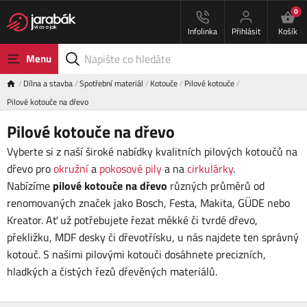
0
Infolinka
Přihlásit
Košík
Menu
Dílna a stavba
Spotřební materiál
Kotouče
Pilové kotouče
Pilové kotouče na dřevo
Pilové kotouče na dřevo
Vyberte si z naší široké nabídky kvalitních pilových kotoučů na
dřevo pro
okružní
a
pokosové pily
a na
cirkulárky
.
Nabízíme
pilové kotouče na dřevo
různých průměrů od
renomovaných značek jako Bosch, Festa, Makita, GÜDE nebo
Kreator. Ať už potřebujete řezat měkké či tvrdé dřevo,
překližku, MDF desky či dřevotřísku, u nás najdete ten správný
kotouč. S našimi pilovými kotouči dosáhnete precizních,
hladkých a čistých řezů dřevěných materiálů.