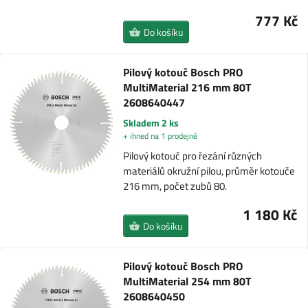
777 Kč
Do košíku
Pilový kotouč Bosch PRO
MultiMaterial 216 mm 80T
2608640447
Skladem 2 ks
+ ihned na 1 prodejně
Pilový kotouč pro řezání různých
materiálů okružní pilou, průměr kotouče
216 mm, počet zubů 80.
1 180 Kč
Do košíku
Pilový kotouč Bosch PRO
MultiMaterial 254 mm 80T
2608640450