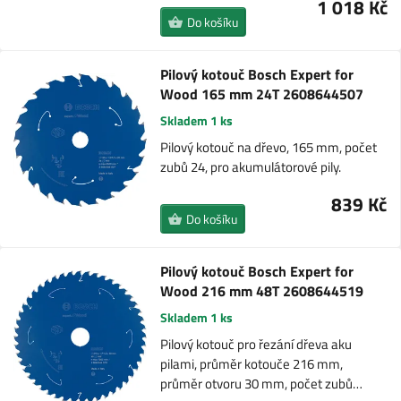
1 018 Kč
Do košíku
Pilový kotouč Bosch Expert for
Wood 165 mm 24T 2608644507
Skladem 1 ks
Pilový kotouč na dřevo, 165 mm, počet
zubů 24, pro akumulátorové pily.
839 Kč
Do košíku
Pilový kotouč Bosch Expert for
Wood 216 mm 48T 2608644519
Skladem 1 ks
Pilový kotouč pro řezání dřeva aku
pilami, průměr kotouče 216 mm,
průměr otvoru 30 mm, počet zubů…