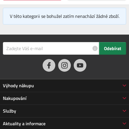
V této kategorii se bohužel zatím nenachází žádné zboží.
i
Odebírat
Výhody nákupu
Proč nakupovat u nás
Nakupování
3letá záruka Jarabák
Obchodní podmínky
Služby
Vrácení zboží do 30 dnů
Doprava a platba
Prodloužená záruka
Servis
Aktuality a informace
Vrácení zboží