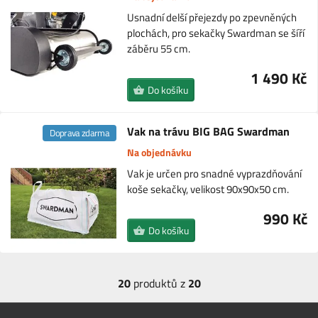
Usnadní delší přejezdy po zpevněných
plochách, pro sekačky Swardman se šíří
záběru 55 cm.
1 490 Kč
Do košíku
Vak na trávu BIG BAG Swardman
Doprava zdarma
Na objednávku
Vak je určen pro snadné vyprazdňování
koše sekačky, velikost 90x90x50 cm.
990 Kč
Do košíku
20
produktů z
20