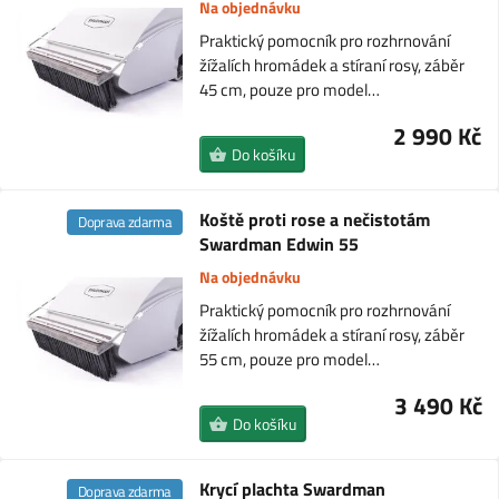
Na objednávku
Praktický pomocník pro rozhrnování
žížalích hromádek a stíraní rosy, záběr
45 cm, pouze pro model…
2 990 Kč
Do košíku
Koště proti rose a nečistotám
Doprava zdarma
Swardman Edwin 55
Na objednávku
Praktický pomocník pro rozhrnování
žížalích hromádek a stíraní rosy, záběr
55 cm, pouze pro model…
3 490 Kč
Do košíku
Krycí plachta Swardman
Doprava zdarma