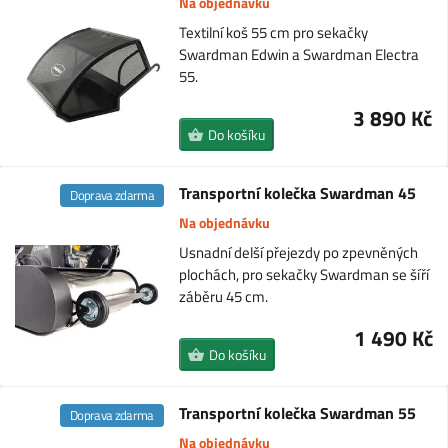
Na objednávku
Textilní koš 55 cm pro sekačky
Swardman Edwin a Swardman Electra
55.
3 890 Kč
Do košíku
Transportní kolečka Swardman 45
Doprava zdarma
Na objednávku
Usnadní delší přejezdy po zpevněných
plochách, pro sekačky Swardman se šíří
záběru 45 cm.
1 490 Kč
Do košíku
Transportní kolečka Swardman 55
Doprava zdarma
Na objednávku