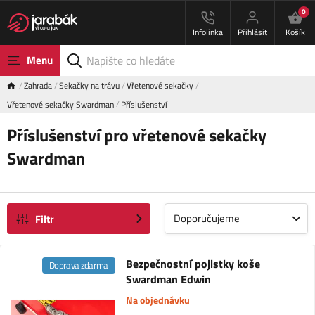
0
Infolinka
Přihlásit
Košík
Menu
Zahrada
Sekačky na trávu
Vřetenové sekačky
Vřetenové sekačky Swardman
Příslušenství
Příslušenství pro vřetenové sekačky
Swardman
Doporučujeme
Filtr
Bezpečnostní pojistky koše
Doprava zdarma
Swardman Edwin
Na objednávku