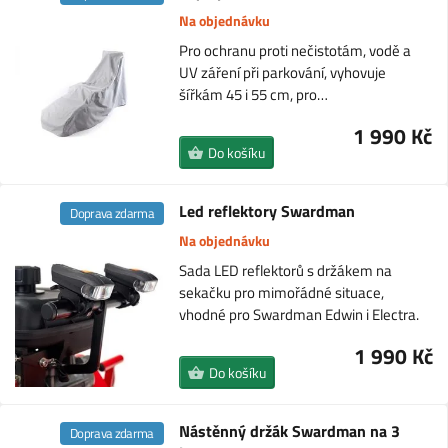
Na objednávku
Pro ochranu proti nečistotám, vodě a
UV záření při parkování, vyhovuje
šířkám 45 i 55 cm, pro…
1 990 Kč
Do košíku
Led reflektory Swardman
Doprava zdarma
Na objednávku
Sada LED reflektorů s držákem na
sekačku pro mimořádné situace,
vhodné pro Swardman Edwin i Electra.
1 990 Kč
Do košíku
Nástěnný držák Swardman na 3
Doprava zdarma