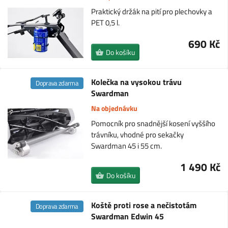
Praktický držák na pití pro plechovky a
PET 0,5 l.
690 Kč
Do košíku
Kolečka na vysokou trávu
Doprava zdarma
Swardman
Na objednávku
Pomocník pro snadnější kosení vyššího
trávníku, vhodné pro sekačky
Swardman 45 i 55 cm.
1 490 Kč
Do košíku
Koště proti rose a nečistotám
Doprava zdarma
Swardman Edwin 45