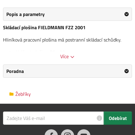
Popis a parametry
Skládací plošina FIELDMANN FZZ 2001
Hliníková pracovní plošina má postranní skládací schůdky.
Velikost plošiny: 76 x 30 cm
Více
Velikost záhybu: 103 x 41 x 49 cm
Pracovní výška 50 cm
Poradna
Maximální zatížení 150 kg
G.W.: 4,0 kg
N.W.:3,6 kg
Žebříky
Kategorie
Žebříky
Výrobce
Fieldmann
/
Informace o výrobci
i
Odebírat
Rozměry balení
40.0 x 15.0 x 77.0 cm