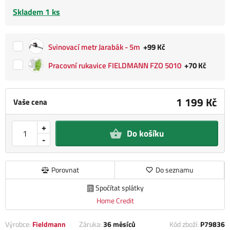
Skladem 1 ks
Svinovací metr Jarabák - 5m
+99 Kč
Pracovní rukavice FIELDMANN FZO 5010
+70 Kč
1 199 Kč
Vaše cena
+
Do košíku
-
Porovnat
Do seznamu
Spočítat splátky
Home Credit
Výrobce:
Fieldmann
Záruka:
36 měsíců
Kód zboží:
P79836