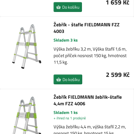
1 659 Kč
Do košíku
Žebřík - štafle FIELDMANN FZZ
4003
Skladem 3 ks
Výška žebříku 3,2 m, Výška štaflí 1,6 m,
počet příček nosnost 150 kg, hmotnost
11,5 kg.
2 599 Kč
Do košíku
Žebřík FIELDMANN žebřik-štafle
4,4m FZZ 4006
Skladem 1 ks
+ ihned na 1 prodejně
Výška žebříku 4,4 m, výška štaflí 2,2 m,
nosnost 150 kg, hmotnost 15 kg.