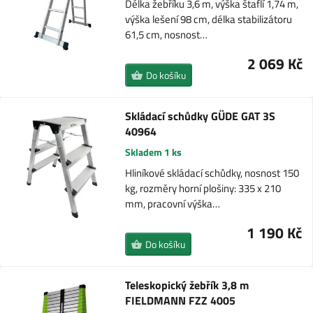
Délka žebříku 3,6 m, výška štaflí 1,74 m,
výška lešení 98 cm, délka stabilizátoru
61,5 cm, nosnost…
2 069 Kč
Do košíku
Skládací schůdky GÜDE GAT 3S
40964
Skladem 1 ks
Hliníkové skládací schůdky, nosnost 150
kg, rozměry horní plošiny: 335 x 210
mm, pracovní výška…
1 190 Kč
Do košíku
Teleskopický žebřík 3,8 m
FIELDMANN FZZ 4005