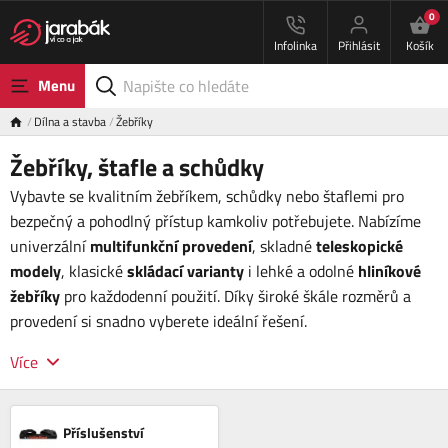
0
Infolinka
Přihlásit
Košík
Menu
Dílna a stavba
Žebříky
Žebříky, štafle a schůdky
Vybavte se kvalitním žebříkem, schůdky nebo štaflemi pro
bezpečný a pohodlný přístup kamkoliv potřebujete. Nabízíme
univerzální
multifunkční provedení
, skladné
teleskopické
modely
, klasické
skládací varianty
i lehké a odolné
hliníkové
žebříky
pro každodenní použití. Díky široké škále rozměrů a
provedení si snadno vyberete ideální řešení.
Více
Příslušenství