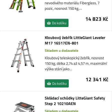
nevodivého materiálu Fiberglass, 7
pozic, nosnost 150 kg,…
14 823 Kč
Do košíku
Kloubový žebřík LittleGiant Leveler
M17 16517EN-801
Skladem u dodavatele
Kloubový teleskopický žebřík, nosnost
150 kg, délka 2,74 až 4,57 m, maximální
výška stání jako…
12 341 Kč
Do košíku
Skládací schůdky LitteGiant Safety
Step 2 10210AEN
Skladem u dodavatele