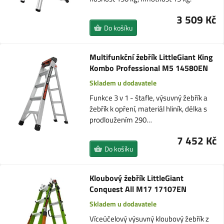
3 509 Kč
Do košíku
Multifunkční žebřík LittleGiant King
Kombo Professional M5 14580EN
Skladem u dodavatele
Funkce 3 v 1 - štafle, výsuvný žebřík a
žebřík k opření, materiál hliník, délka s
prodloužením 290…
7 452 Kč
Do košíku
Kloubový žebřík LittleGiant
Conquest All M17 17107EN
Skladem u dodavatele
Víceúčelový výsuvný kloubový žebřík z