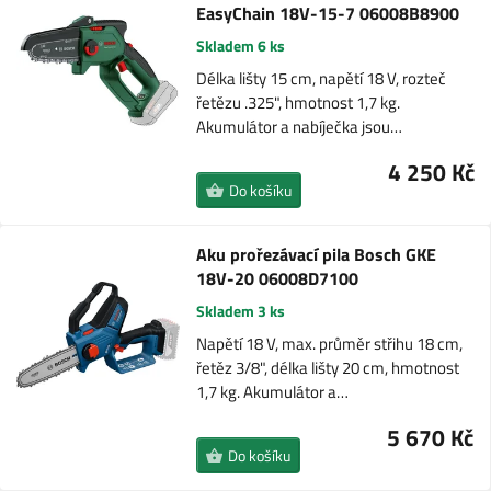
EasyChain 18V-15-7 06008B8900
Skladem 6 ks
Délka lišty 15 cm, napětí 18 V, rozteč
řetězu .325", hmotnost 1,7 kg.
Akumulátor a nabíječka jsou…
4 250 Kč
Do košíku
Aku prořezávací pila Bosch GKE
18V-20 06008D7100
Skladem 3 ks
Napětí 18 V, max. průměr střihu 18 cm,
řetěz 3/8", délka lišty 20 cm, hmotnost
1,7 kg. Akumulátor a…
5 670 Kč
Do košíku