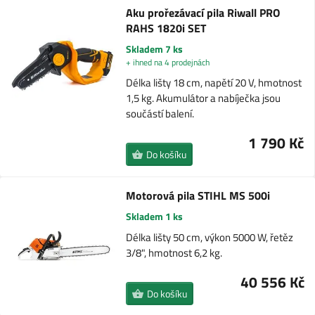
Aku prořezávací pila Riwall PRO
RAHS 1820i SET
Skladem 7 ks
+ ihned na 4 prodejnách
Délka lišty 18 cm, napětí 20 V, hmotnost
1,5 kg. Akumulátor a nabíječka jsou
součástí balení.
1 790 Kč
Do košíku
Motorová pila STIHL MS 500i
Skladem 1 ks
Délka lišty 50 cm, výkon 5000 W, řetěz
3/8", hmotnost 6,2 kg.
40 556 Kč
Do košíku