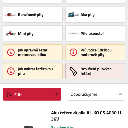
Benzínové pily
Aku pily
Mini pily
Příslušenství
Jak správně řezat
Průvodce údržbou
motorovou pilou
motorové pily
Jak vybrat řetězovou
Broušení pilových
pilu
řetězů
Doporučujeme
Filtr
Aku řetězová pila AL-KO CS 4030 Li
36V
Skladem 4 ks