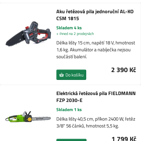
Aku řetězová pila jednoruční AL-KO
CSM 1815
Skladem 4 ks
+ ihned na 2 prodejnách
Délka lišty 15 cm, napětí 18 V, hmotnost
1,6 kg. Akumulátor a nabíječka nejsou
součástí balení.
2 390 Kč
Do košíku
Elektrická řetězová pila FIELDMANN
FZP 2030-E
Skladem 1 ks
Délka lišty 40,5 cm, příkon 2400 W, řetěz
3/8" 56 čánků, hmotnost 5,5 kg.
1 799 Kč