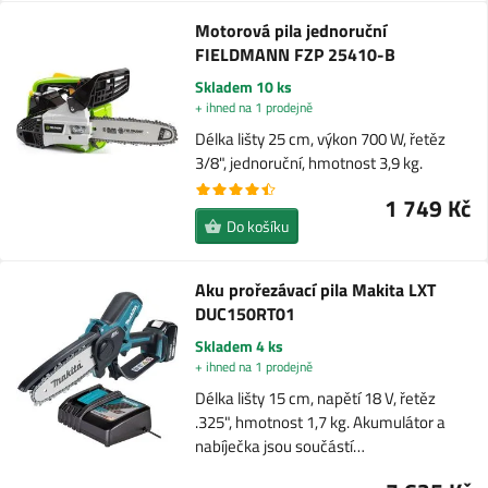
Motorová pila jednoruční
FIELDMANN FZP 25410-B
Skladem 10 ks
+ ihned na 1 prodejně
Délka lišty 25 cm, výkon 700 W, řetěz
3/8", jednoruční, hmotnost 3,9 kg.
1 749 Kč
Do košíku
Aku prořezávací pila Makita LXT
DUC150RT01
Skladem 4 ks
+ ihned na 1 prodejně
Délka lišty 15 cm, napětí 18 V, řetěz
.325", hmotnost 1,7 kg. Akumulátor a
nabíječka jsou součástí…