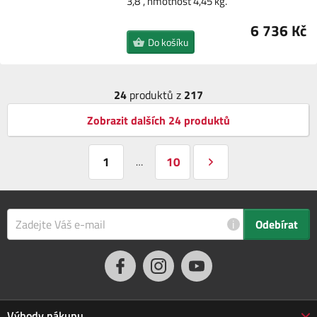
3,8", hmotnost 4,45 kg.
6 736 Kč
Do košíku
24
produktů z
217
Zobrazit dalších 24 produktů
1
10
…
i
Odebírat
Výhody nákupu