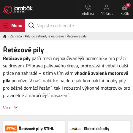
0
Infolinka
Přihlásit
Košík
Menu
Zahrada
Pily do zahrady a na dřevo
Řetězové pily
Řetězové pily
Řetězové pily
patří mezi nejpoužívanější pomocníky pro práci
se dřevem. Příprava palivového dřeva, prořezávání větví i další
práce na zahradě – s tím vším vám
vhodně zvolená motorová
pila
pomůže. V naší nabídce najdete jak kompaktní hobby pily
pro běžné domácí řezání, tak i robustní výkonné motorovky pro
pravidelné a náročnější nasazení.
Více
Řetězové pily STIHL
Elektrické pily