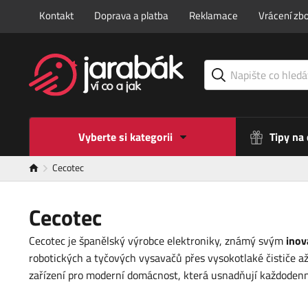
Kontakt
Doprava a platba
Reklamace
Vrácení zbo
Vyberte si kategorii
Tipy na
Cecotec
Cecotec
Cecotec je španělský výrobce elektroniky, známý svým
inov
robotických a tyčových vysavačů přes vysokotlaké čističe až
zařízení pro moderní domácnost, která usnadňují každodenní 