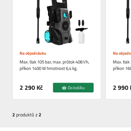
Na objednávku
Na objed
Max. tlak 105 bar, max. průtok 408 l/h,
Max. tlak 
příkon 1400 W hmotnost 6,4 kg.
příkon 16
2 290 Kč
2 990 
Do košíku
2
produktů z
2