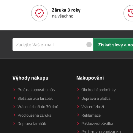
Záruka 3 roky
na všechno
i
Získat slevy a n
Výhody nákupu
Nakupování
Proč nakupovat u nás
Obchodní podmínky
3letá záruka Jarabák
Doprava a platba
Vrácení zboží do 30 dnů
Vrácení zboží
Prodloužená záruka
Reklamace
Doprava Jarabák
Poškozená zásilka
Pro firmy, organizace a