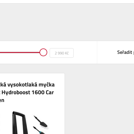
Seřadit 
cká vysokotlaká myčka
c Hydroboost 1600 Car
en