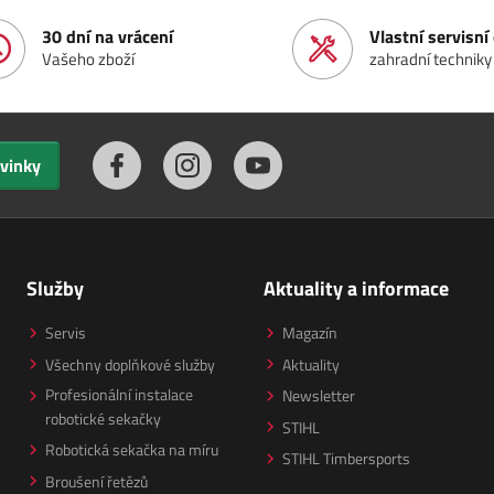
30 dní na vrácení
Vlastní servisn
Vašeho zboží
zahradní techniky
ovinky
Služby
Aktuality a informace
Servis
Magazín
Všechny doplňkové služby
Aktuality
Profesionální instalace
Newsletter
robotické sekačky
STIHL
Robotická sekačka na míru
STIHL Timbersports
Broušení řetězů