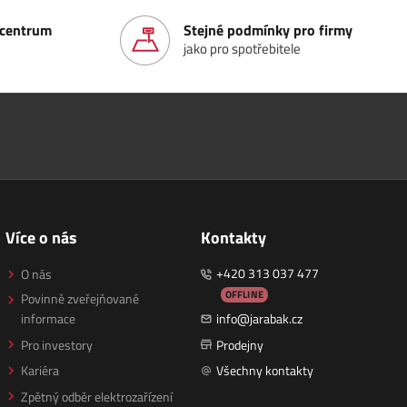
í centrum
Stejné podmínky pro firmy
jako pro spotřebitele
Více o nás
Kontakty
+420 313 037 477
O nás
OFFLINE
Povinně zveřejňované
informace
info@jarabak.cz
Pro investory
Prodejny
Kariéra
Všechny kontakty
Zpětný odběr elektrozařízení