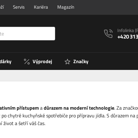
ží
Servis
Kariéra
Magazín
Infolinka
(
+420 313
 dárky
Výprodej
Značky
ativním přístupem
a
důrazem na moderní technologie
. Za značk
 po chytré kuchyňské spotřebiče pro přípravu jídla. S důrazem na 
život a šetří váš čas.