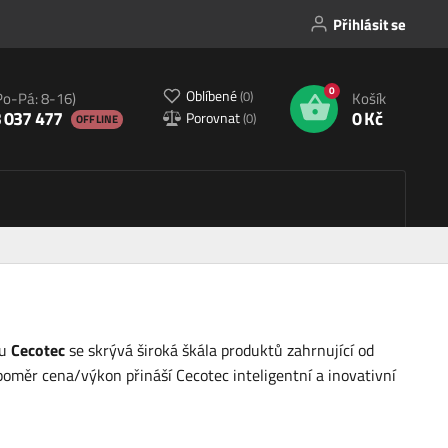
Přihlásit se
0
Oblíbené
(
0
)
Po-Pá: 8-16)
Košík
 037 477
0 Kč
Porovnat
(
0
)
OFFLINE
ou
Cecotec
se skrývá široká škála produktů zahrnující od
poměr cena/výkon přináší Cecotec inteligentní a inovativní