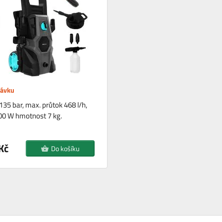
návku
135 bar, max. průtok 468 l/h,
00 W hmotnost 7 kg.
Kč
Do košíku