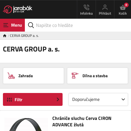
0
Infolinka
Přihlásit
Košík
Menu
CERVA GROUP a. s.
CERVA GROUP a. s.
Zahrada
Dílna a stavba
Doporučujeme
Filtr
Chrániče sluchu Cerva CIRON
ADVANCE žlutá