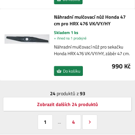
Náhradní mulčovací nůž Honda 47
cm pro HRX 476 VK/VY/HY
Skladem 1 ks
+ ihned na 1 prodejně
Náhradní mulčovací nůž pro sekačku
Honda HRX 476 VK/VY/HY, záběr 47 cm.
990 Kč
Do košíku
24
produktů z
93
Zobrazit dalších 24 produktů
1
4
…