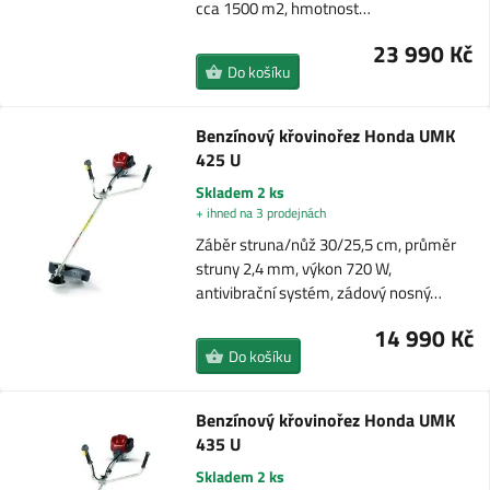
cca 1500 m2, hmotnost…
23 990 Kč
Do košíku
Benzínový křovinořez Honda UMK
425 U
Skladem 2 ks
+ ihned na 3 prodejnách
Záběr struna/nůž 30/25,5 cm, průměr
struny 2,4 mm, výkon 720 W,
antivibrační systém, zádový nosný…
14 990 Kč
Do košíku
Benzínový křovinořez Honda UMK
435 U
Skladem 2 ks