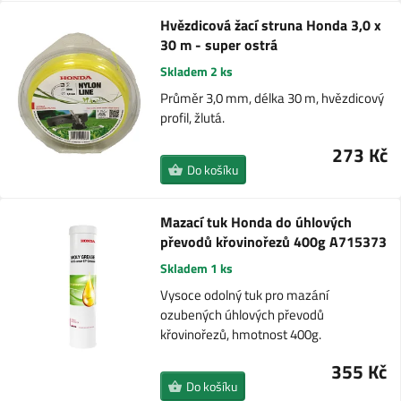
Hvězdicová žací struna Honda 3,0 x
30 m - super ostrá
Skladem 2 ks
Průměr 3,0 mm, délka 30 m, hvězdicový
profil, žlutá.
273 Kč
Do košíku
Mazací tuk Honda do úhlových
převodů křovinořezů 400g A715373
Skladem 1 ks
Vysoce odolný tuk pro mazání
ozubených úhlových převodů
křovinořezů, hmotnost 400g.
355 Kč
Do košíku