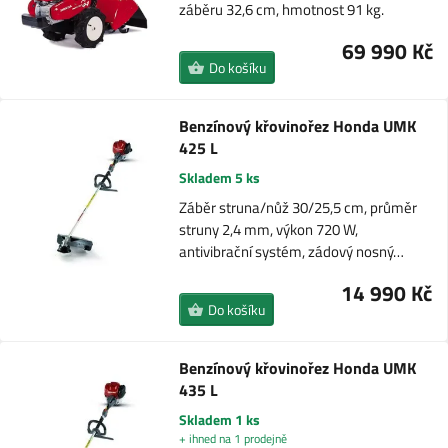
záběru 32,6 cm, hmotnost 91 kg.
69 990 Kč
Do košíku
Benzínový křovinořez Honda UMK
425 L
Skladem 5 ks
Záběr struna/nůž 30/25,5 cm, průměr
struny 2,4 mm, výkon 720 W,
antivibrační systém, zádový nosný…
14 990 Kč
Do košíku
Benzínový křovinořez Honda UMK
435 L
Skladem 1 ks
+ ihned na 1 prodejně