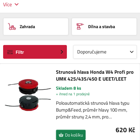
Více
Zahrada
Dílna a stavba
Doporučujeme
Filtr
Strunová hlava Honda W4 Profi pro
UMK 425/435/450 E UEET/LEET
Skladem 8 ks
+ ihned na 1 prodejně
Poloautomatická strunová hlava typu
Bump&Feed, průměr hlavy 100 mm,
průměr struny 2,4 mm, pro…
620 Kč
Do košíku