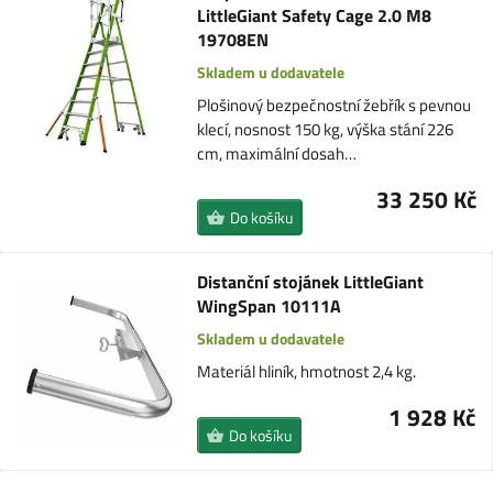
LittleGiant Safety Cage 2.0 M8
19708EN
Skladem u dodavatele
Plošinový bezpečnostní žebřík s pevnou
klecí, nosnost 150 kg, výška stání 226
cm, maximální dosah…
33 250 Kč
Do košíku
Distanční stojánek LittleGiant
WingSpan 10111A
Skladem u dodavatele
Materiál hliník, hmotnost 2,4 kg.
1 928 Kč
Do košíku