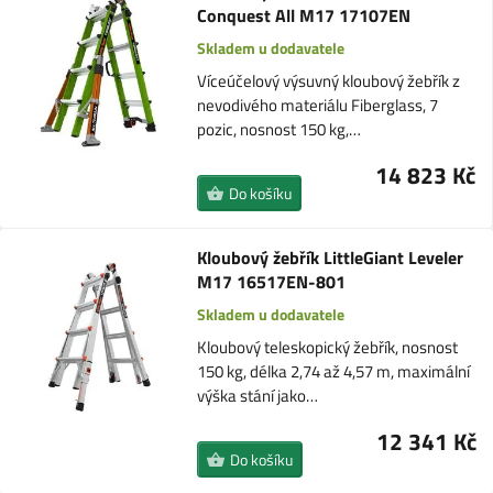
Conquest All M17 17107EN
Skladem u dodavatele
Víceúčelový výsuvný kloubový žebřík z
nevodivého materiálu Fiberglass, 7
pozic, nosnost 150 kg,…
14 823 Kč
Do košíku
Kloubový žebřík LittleGiant Leveler
M17 16517EN-801
Skladem u dodavatele
Kloubový teleskopický žebřík, nosnost
150 kg, délka 2,74 až 4,57 m, maximální
výška stání jako…
12 341 Kč
Do košíku