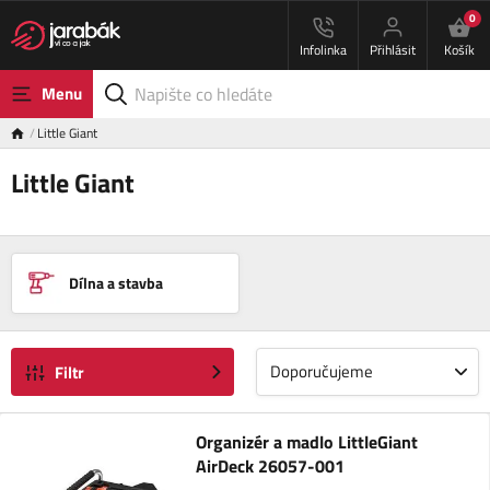
0
Infolinka
Přihlásit
Košík
Menu
Little Giant
Little Giant
Dílna a stavba
Doporučujeme
Filtr
Organizér a madlo LittleGiant
AirDeck 26057-001