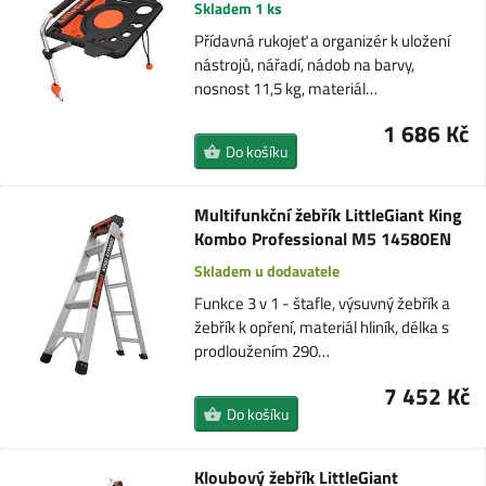
Skladem 1 ks
Přídavná rukojeť a organizér k uložení
nástrojů, nářadí, nádob na barvy,
nosnost 11,5 kg, materiál…
1 686 Kč
Do košíku
Multifunkční žebřík LittleGiant King
Kombo Professional M5 14580EN
Skladem u dodavatele
Funkce 3 v 1 - štafle, výsuvný žebřík a
žebřík k opření, materiál hliník, délka s
prodloužením 290…
7 452 Kč
Do košíku
Kloubový žebřík LittleGiant