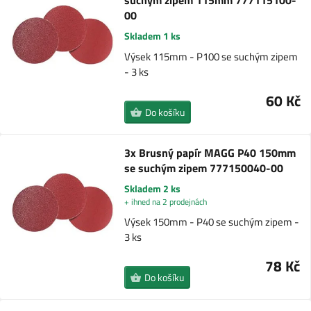
suchým zipem 115mm 777115100-
00
Skladem 1 ks
Výsek 115mm - P100 se suchým zipem
- 3 ks
60 Kč
Do košíku
3x Brusný papír MAGG P40 150mm
se suchým zipem 777150040-00
Skladem 2 ks
+ ihned na 2 prodejnách
Výsek 150mm - P40 se suchým zipem -
3 ks
78 Kč
Do košíku