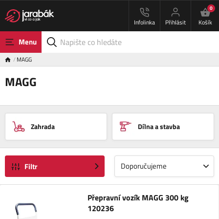
0
Infolinka
Přihlásit
Košík
Menu
MAGG
MAGG
Zahrada
Dílna a stavba
Doporučujeme
Filtr
Přepravní vozík MAGG 300 kg
120236