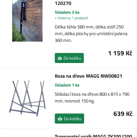
120270
Skladem 3 ks
+ ihned na 1 prodejně
Délka táhla 580 mm, délka ostří 250
mm, délka plochy pro umístění polena
360 mm.
1 159 Kč
Do košíku
Koza na dřevo MAGG NW00821
Skladem 1 ks
Skládací koza na dřevo 800 x 815 x 790
mm, nosnost 150 kg.
639 Kč
Do košíku
Transportní vozík MAGG TK200 (200