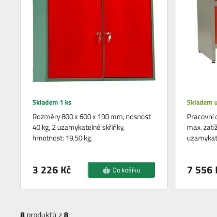
Skladem 1 ks
Skladem u
Rozměry 800 x 600 x 190 mm, nosnost
Pracovní 
40 kg, 2 uzamykatelné skříňky,
max. zatí
hmotnost: 19,50 kg.
uzamykate
3 226 Kč
7 556 
Do košíku
8
produktů z
8