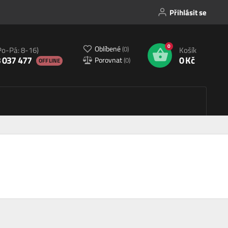
Přihlásit se
0
Oblíbené
(
0
)
Po-Pá: 8-16)
Košík
 037 477
0 Kč
Porovnat
(
0
)
OFFLINE