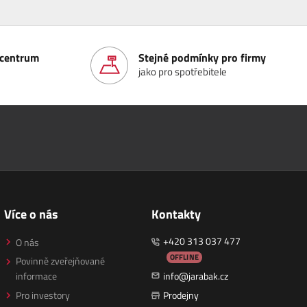
í centrum
Stejné podmínky pro firmy
jako pro spotřebitele
Více o nás
Kontakty
+420 313 037 477
O nás
OFFLINE
Povinně zveřejňované
informace
info@jarabak.cz
Pro investory
Prodejny