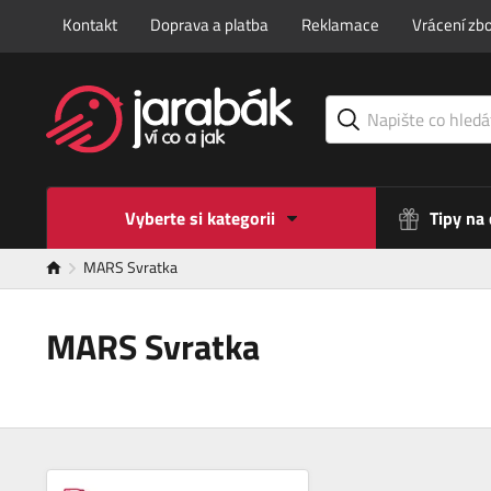
Kontakt
Doprava a platba
Reklamace
Vrácení zbo
Vyberte si kategorii
Tipy na
MARS Svratka
MARS Svratka