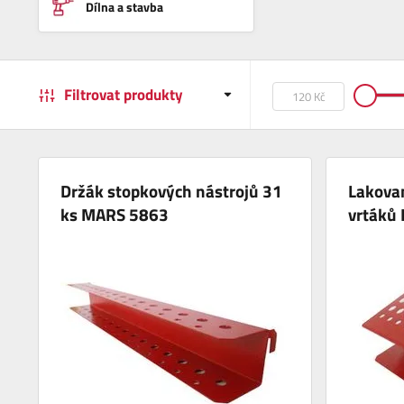
Dílna a stavba
Filtrovat produkty
Držák stopkových nástrojů 31
Lakovan
ks MARS 5863
vrtáků