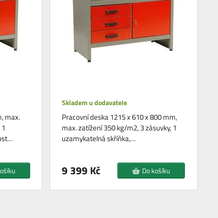
Skladem u dodavatele
, max.
Pracovní deska 1215 x 610 x 800 mm,
 1
max. zatížení 350 kg/m2, 3 zásuvky, 1
ost…
uzamykatelná skříňka,…
9 399 Kč
ošíku
Do košíku