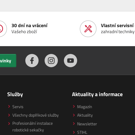
30 dní na vrácení
Vlastní servisn
Vašeho zboží
zahradní techniky
ovinky
Služby
Aktuality a informace
Servis
Magazín
Všechny doplňkové služby
Aktuality
Profesionální instalace
Newsletter
robotické sekačky
STIHL