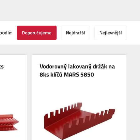
podle:
Doporučujeme
Nejdražší
Nejlevnější
ks
Vodorovný lakovaný držák na
8ks klíčů MARS 5850