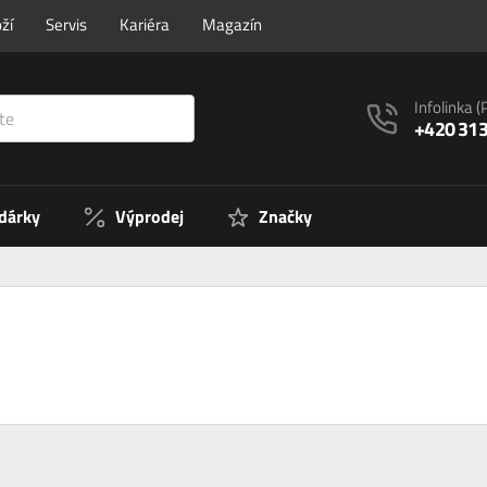
ží
Servis
Kariéra
Magazín
Infolinka
(
+420 313
 dárky
Výprodej
Značky