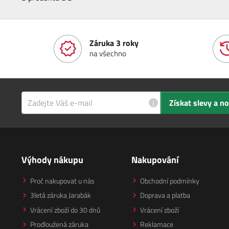
Záruka 3 roky
na všechno
i
Získat slevy a n
Výhody nákupu
Nakupování
Proč nakupovat u nás
Obchodní podmínky
3letá záruka Jarabák
Doprava a platba
Vrácení zboží do 30 dnů
Vrácení zboží
Prodloužená záruka
Reklamace