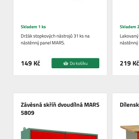
Skladem 1 ks
Skladem 2
Držák stopkových nástrojů 31 ks na
Lakovaný 
nástěnný panel MARS.
nástěnný
149 Kč
219 Kč
Do košíku
Závěsná skříň dvoudílná MARS
Dílens
5809