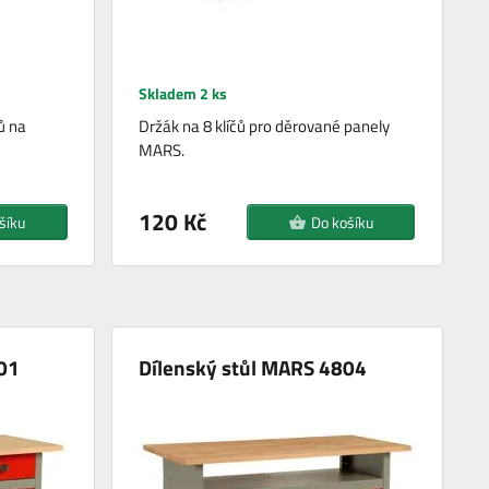
Skladem 2 ks
ů na
Držák na 8 klíčů pro děrované panely
MARS.
120 Kč
šíku
Do košíku
01
Dílenský stůl MARS 4804