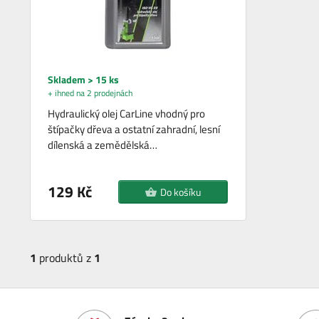
Skladem > 15 ks
+ ihned na 2 prodejnách
Hydraulický olej CarLine vhodný pro
štípačky dřeva a ostatní zahradní, lesní
dílenská a zemědělská…
129 Kč
Do košíku
1
produktů z
1