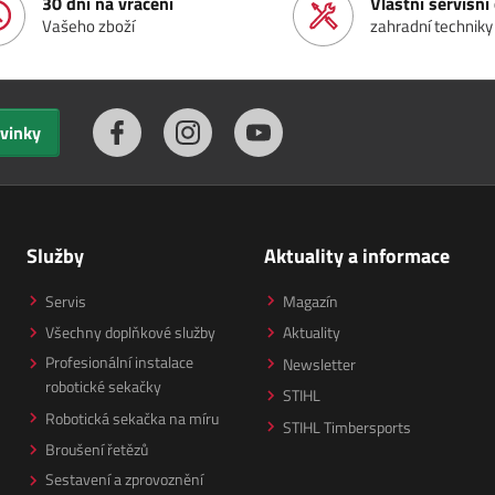
30 dní na vrácení
Vlastní servisn
Vašeho zboží
zahradní techniky
ovinky
Služby
Aktuality a informace
Servis
Magazín
Všechny doplňkové služby
Aktuality
Profesionální instalace
Newsletter
robotické sekačky
STIHL
Robotická sekačka na míru
STIHL Timbersports
Broušení řetězů
Sestavení a zprovoznění