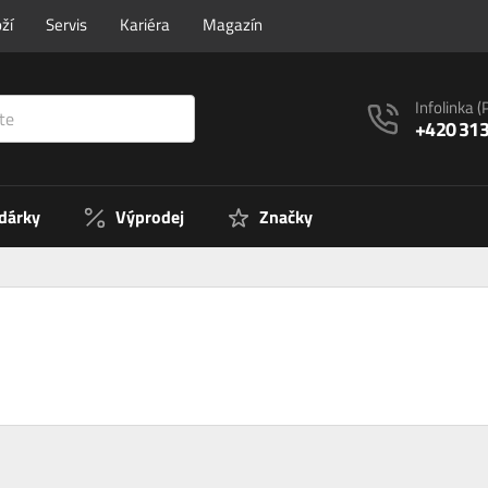
ží
Servis
Kariéra
Magazín
Infolinka
(
+420 313
 dárky
Výprodej
Značky