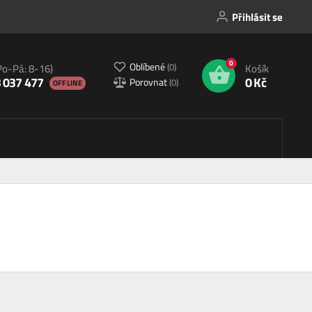
Přihlásit se
0
Oblíbené
(
0
)
Po-Pá: 8-16)
Košík
 037 477
0 Kč
Porovnat
(
0
)
OFFLINE