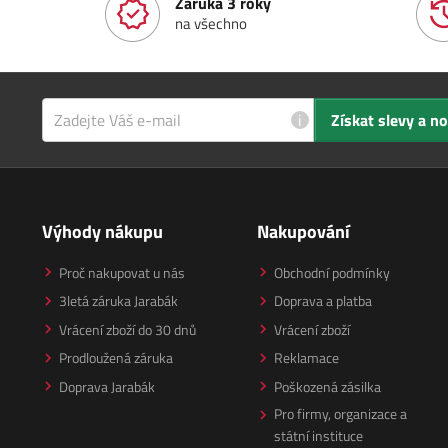
Záruka 3 roky
na všechno
i
Získat slevy a n
Výhody nákupu
Nakupování
Proč nakupovat u nás
Obchodní podmínky
3letá záruka Jarabák
Doprava a platba
Vrácení zboží do 30 dnů
Vrácení zboží
Prodloužená záruka
Reklamace
Doprava Jarabák
Poškozená zásilka
Pro firmy, organizace a
státní instituce