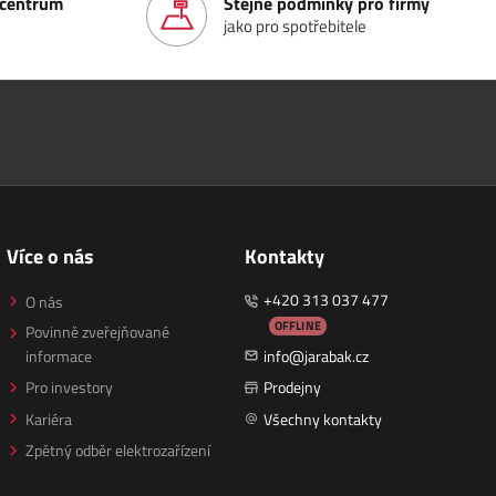
í centrum
Stejné podmínky pro firmy
jako pro spotřebitele
Více o nás
Kontakty
+420 313 037 477
O nás
OFFLINE
Povinně zveřejňované
informace
info@jarabak.cz
Pro investory
Prodejny
Kariéra
Všechny kontakty
Zpětný odběr elektrozařízení