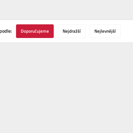
podle:
Doporučujeme
Nejdražší
Nejlevnější