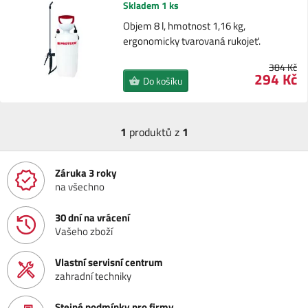
Skladem 1 ks
Objem 8 l, hmotnost 1,16 kg,
ergonomicky tvarovaná rukojeť.
384 Kč
294 Kč
Do košíku
1
produktů z
1
Záruka 3 roky
na všechno
30 dní na vrácení
Vašeho zboží
Vlastní servisní centrum
zahradní techniky
Stejné podmínky pro firmy