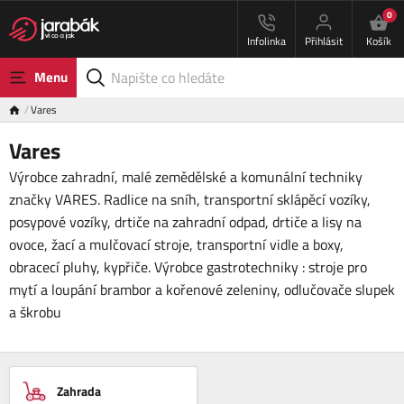
0
Infolinka
Přihlásit
Košík
Menu
Vares
Vares
Výrobce zahradní, malé zemědělské a komunální techniky
značky VARES. Radlice na sníh, transportní sklápěcí vozíky,
posypové vozíky, drtiče na zahradní odpad, drtiče a lisy na
ovoce, žací a mulčovací stroje, transportní vidle a boxy,
obracecí pluhy, kypřiče. Výrobce gastrotechniky : stroje pro
mytí a loupání brambor a kořenové zeleniny, odlučovače slupek
a škrobu
Zahrada