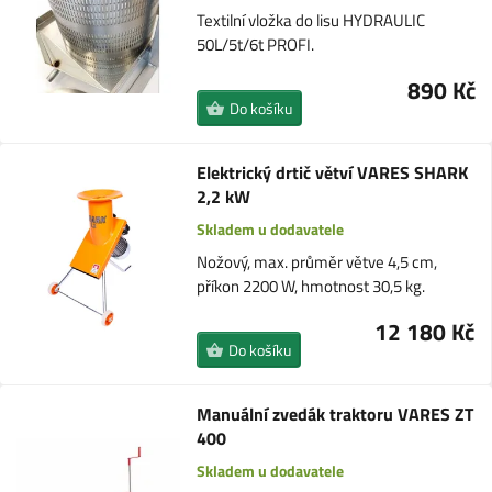
Textilní vložka do lisu HYDRAULIC
50L/5t/6t PROFI.
890 Kč
Do košíku
Elektrický drtič větví VARES SHARK
2,2 kW
Skladem u dodavatele
Nožový, max. průměr větve 4,5 cm,
příkon 2200 W, hmotnost 30,5 kg.
12 180 Kč
Do košíku
Manuální zvedák traktoru VARES ZT
400
Skladem u dodavatele