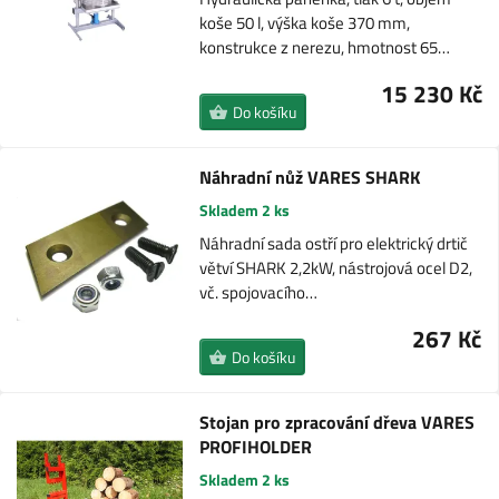
koše 50 l, výška koše 370 mm,
konstrukce z nerezu, hmotnost 65…
15 230 Kč
Do košíku
Náhradní nůž VARES SHARK
Skladem 2 ks
Náhradní sada ostří pro elektrický drtič
větví SHARK 2,2kW, nástrojová ocel D2,
vč. spojovacího…
267 Kč
Do košíku
Stojan pro zpracování dřeva VARES
PROFIHOLDER
Skladem 2 ks