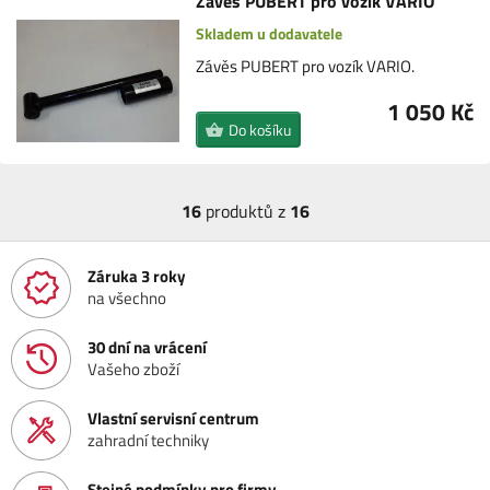
Závěs PUBERT pro vozík VARIO
Skladem u dodavatele
Závěs PUBERT pro vozík VARIO.
1 050 Kč
Do košíku
16
produktů z
16
Záruka 3 roky
na všechno
30 dní na vrácení
Vašeho zboží
Vlastní servisní centrum
zahradní techniky
Stejné podmínky pro firmy