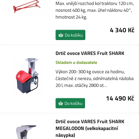
Max. vnější rozchod kol traktoru 120 cm,
nosnost 400 kg, max. úhel náklonu 40°,
hmotnost 24 kg.
4 340 Kč
Do košíku
Drtič ovoce VARES Fruit SHARK
Skladem u dodavatele
Výkon 200-300 kg ovoce za hodinu,
částečně z nerezu, odnímatelná nádoba
20 l, max. otáčky 2800 ot…
14 490 Kč
Do košíku
Drtič ovoce VARES Fruit SHARK
MEGALODON (velkokapacitní
násypka)