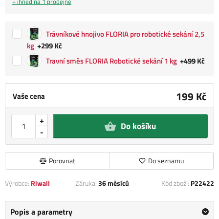
+ ihned na 1 prodejně
Trávníkové hnojivo FLORIA pro robotické sekání 2,5
kg
+299 Kč
Travní směs FLORIA Robotické sekání 1 kg
+499 Kč
199 Kč
Vaše cena
+
Do košíku
-
Porovnat
Do seznamu
Výrobce:
Riwall
Záruka:
36 měsíců
Kód zboží:
P22422
Popis a parametry