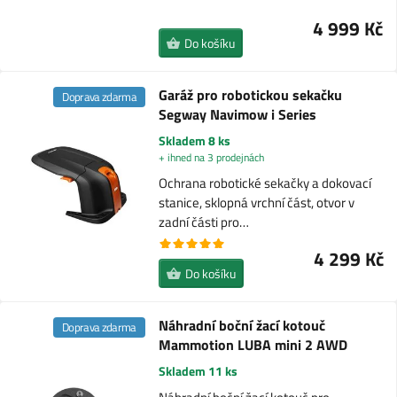
4 999 Kč
Do košíku
Garáž pro robotickou sekačku
Doprava zdarma
Segway Navimow i Series
Skladem 8 ks
+ ihned na 3 prodejnách
Ochrana robotické sekačky a dokovací
stanice, sklopná vrchní část, otvor v
zadní části pro…
4 299 Kč
Do košíku
Náhradní boční žací kotouč
Doprava zdarma
Mammotion LUBA mini 2 AWD
Skladem 11 ks