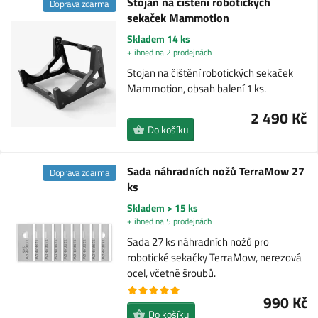
Stojan na čištění robotických
Doprava zdarma
sekaček Mammotion
Skladem 14 ks
+ ihned na 2 prodejnách
Stojan na čištění robotických sekaček
Mammotion, obsah balení 1 ks.
2 490 Kč
Do košíku
Sada náhradních nožů TerraMow 27
Doprava zdarma
ks
Skladem > 15 ks
+ ihned na 5 prodejnách
Sada 27 ks náhradních nožů pro
robotické sekačky TerraMow, nerezová
ocel, včetně šroubů.
990 Kč
Do košíku