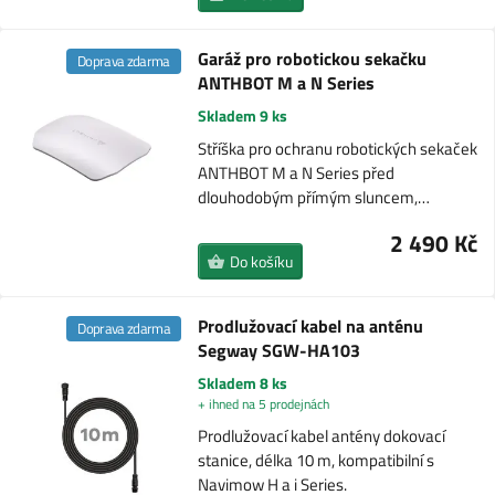
Garáž pro robotickou sekačku
Doprava zdarma
ANTHBOT M a N Series
Skladem 9 ks
Stříška pro ochranu robotických sekaček
ANTHBOT M a N Series před
dlouhodobým přímým sluncem,…
2 490 Kč
Do košíku
Prodlužovací kabel na anténu
Doprava zdarma
Segway SGW-HA103
Skladem 8 ks
+ ihned na 5 prodejnách
Prodlužovací kabel antény dokovací
stanice, délka 10 m, kompatibilní s
Navimow H a i Series.