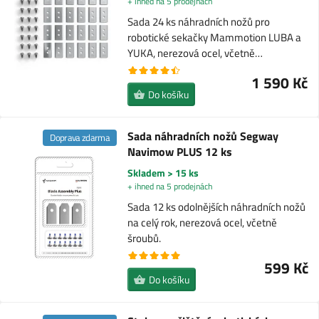
+ ihned na 5 prodejnách
Sada 24 ks náhradních nožů pro
robotické sekačky Mammotion LUBA a
YUKA, nerezová ocel, včetně…
1 590 Kč
Do košíku
Sada náhradních nožů Segway
Doprava zdarma
Navimow PLUS 12 ks
Skladem > 15 ks
+ ihned na 5 prodejnách
Sada 12 ks odolnějších náhradních nožů
na celý rok, nerezová ocel, včetně
šroubů.
599 Kč
Do košíku