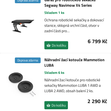
Doprava zdarma
Segway Navimow X4 Series
Skladem 1 ks
Ochrana robotické sekačky a dokovací
stanice, sklopná vrchní část, otvor v
zadní části pro…
6 799 Kč
Do košíku
Náhradní žací kotouče Mammotion
Doprava zdarma
LUBA
Skladem 6 ks
Náhradní žací kotouče pro robotické
sekačky Mammotion LUBA 1 AWD a
LUBA 2 AWD, obsah balení 2 ks.
2 290 Kč
Do košíku