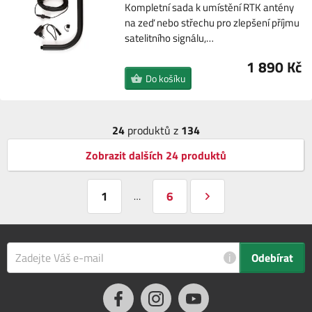
Kompletní sada k umístění RTK antény
na zeď nebo střechu pro zlepšení příjmu
satelitního signálu,…
1 890 Kč
Do košíku
24
produktů z
134
Zobrazit dalších 24 produktů
1
6
…
i
Odebírat