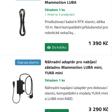
Mammotion LUBA
Skladem 1 ks
+ ihned na 3 prodejnách
Prodlužovací kabel k RTK stanici, délka
10 m. Není kompatibilní příslušenství pro
robotické sekačky…
1 390 Kč
Do košíku
Náhradní adaptér pro nabíjecí
Doprava zdarma
základnu Mammotion LUBA mini,
YUKA mini
Skladem 1 ks
Náhradní napájecí adaptér pro dokovací
stanici, kompatibilní s modely YUKA mini
a LUBA mini AWD.
3 290 Kč