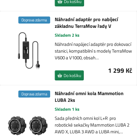
Do košíku
Náhradní adaptér pro nabíjecí
Doprava zdarma
základnu TerraMow řady V
Skladem 2 ks
Náhradní napájecí adaptér pro dokovací
stanici, kompatibilní s modely TerraMow
V600 a V1000, obsah…
1 299 Kč
Do košíku
Náhradní omni kola Mammotion
Doprava zdarma
LUBA 2ks
Skladem 1 ks
Sada předních omni kol L+R pro
robotické sekačky Mammotion LUBA 2
AWD X, LUBA 3 AWD a LUBA mini,…