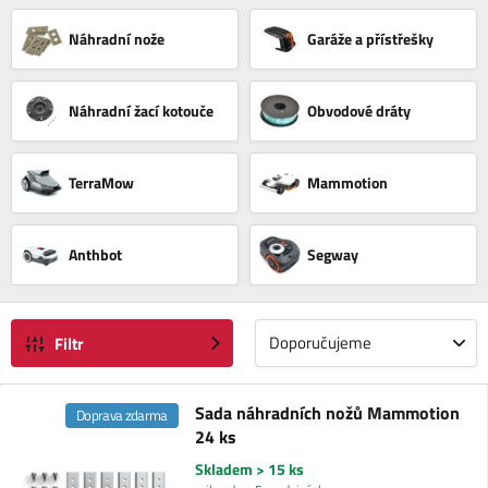
Náhradní nože
Garáže a přístřešky
Náhradní žací kotouče
Obvodové dráty
TerraMow
Mammotion
Anthbot
Segway
Doporučujeme
Filtr
Sada náhradních nožů Mammotion
Doprava zdarma
24 ks
Skladem > 15 ks