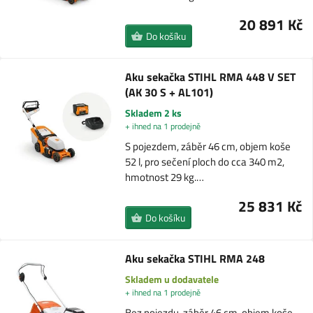
20 891 Kč
Do košíku
Aku sekačka STIHL RMA 448 V SET
(AK 30 S + AL101)
Skladem 2 ks
+ ihned na 1 prodejně
S pojezdem, záběr 46 cm, objem koše
52 l, pro sečení ploch do cca 340 m2,
hmotnost 29 kg.…
25 831 Kč
Do košíku
Aku sekačka STIHL RMA 248
Skladem u dodavatele
+ ihned na 1 prodejně
Bez pojezdu, záběr 46 cm, objem koše